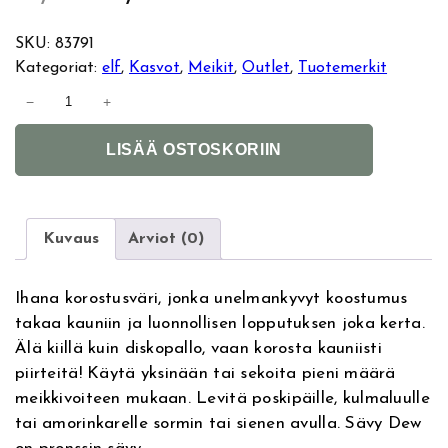
l
y
SKU:
83791
Kategoriat:
elf
, 
Kasvot
, 
Meikit
, 
Outlet
, 
Tuotemerkit
k
k
E
−
+
l
u
y
A
f
LISÄÄ OSTOSKORIIN
l
J
p
i
t
e
e
e
n
l
r
l
Kuvaus
Arviot (0)
r
e
n
y
a
H
Ihana korostusväri, jonka unelmankyvyt koostumus
ä
n
t
i
takaa kauniin ja luonnollisen lopputuksen joka kerta.
i
g
i
h
Älä kiillä kuin diskopallo, vaan korosta kauniisti
v
h
piirteitä! Käytä yksinään tai sekoita pieni määrä
e
l
n
i
meikkivoiteen mukaan. Levitä poskipäille, kulmaluulle
:
i
tai amorinkarelle sormin tai sienen avulla. Sävy Dew
g
e
n