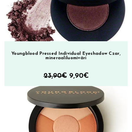
Youngblood Pressed Individual Eyeshadow Czar,
mineraaliluomiväri
Alkuperäinen
Nykyinen
23,90
€
9,90
€
hinta
hinta
oli:
on:
23,90€.
9,90€.