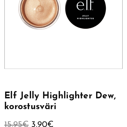
Elf Jelly Highlighter Dew,
korostusväri
A
N
15,95
€
3,90
€