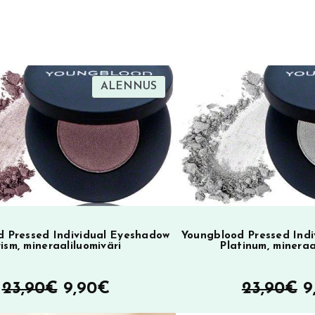
r
n
a
t
i
TUOTE
ALENNUS
SA
ALENNUKSESSA
v
e
:
 Pressed Individual Eyeshadow
Youngblood Pressed Ind
rism, mineraaliluomiväri
Platinum, mineraa
Alkuperäinen
Nykyinen
A
23,90
€
9,90
€
23,90
€
9
hinta
hinta
h