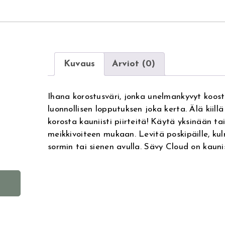
Kuvaus
Arviot (0)
Ihana korostusväri, jonka unelmankyvyt koos
luonnollisen lopputuksen joka kerta. Älä kiillä
korosta kauniisti piirteitä! Käytä yksinään ta
meikkivoiteen mukaan. Levitä poskipäille, kul
sormin tai sienen avulla. Sävy Cloud on kauni
A
l
t
e