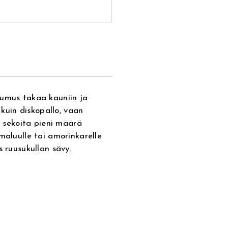
tumus takaa kauniin ja
 kuin diskopallo, vaan
i sekoita pieni määrä
maluulle tai amorinkarelle
s ruusukullan sävy.