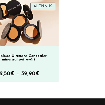
TUOTE
ALENNUS
oli:
on:
ol
SA
ALENNUKSESSA
23,90€.
9,90€.
2
blood Ultimate Concealer,
mineraalipeiteväri
Hintaluokka:
12,50
€
–
39,90
€
12,50€
–
39,90€