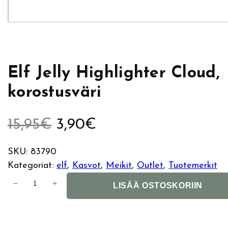
Elf Jelly Highlighter Cloud,
korostusväri
A
N
15,95
€
3,90
€
l
y
SKU:
83790
Kategoriat:
elf
, 
Kasvot
, 
Meikit
, 
Outlet
, 
Tuotemerkit
k
k
E
−
+
LISÄÄ OSTOSKORIIN
u
y
l
f
p
i
J