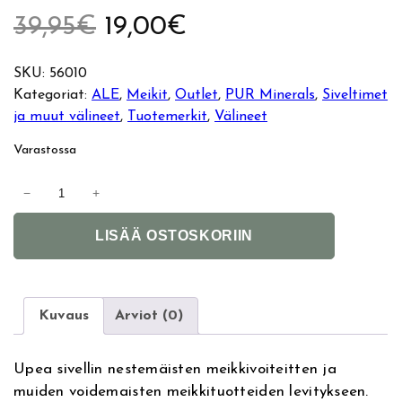
A
N
39,95
€
19,00
€
l
y
SKU:
56010
Kategoriat:
ALE
, 
Meikit
, 
Outlet
, 
PUR Minerals
, 
Siveltimet
k
k
ja muut välineet
, 
Tuotemerkit
, 
Välineet
u
y
Varastossa
p
i
P
−
+
U
e
n
A
R
LISÄÄ OSTOSKORIIN
l
S
r
e
t
k
e
i
ä
n
r
n
Kuvaus
Arviot (0)
n
P
i
h
a
e
Upea sivellin nestemäisten meikkivoiteitten ja
t
r
n
i
muiden voidemaisten meikkituotteiden levitykseen.
i
f