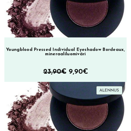
24,85€.
18,00€.
l
l
i
n
m
ä
ä
Youngblood Pressed Individual Eyeshadow Bordeaux,
r
mineraaliluomiväri
ä
Alkuperäinen
Nykyinen
23,90
€
9,90
€
hinta
hinta
TUOT
ALENNUS
oli:
on:
ALEN
23,90€.
9,90€.