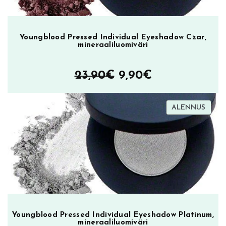
Youngblood Pressed Individual Eyeshadow Czar,
mineraaliluomiväri
Alkuperäinen
Nykyinen
23,90
€
9,90
€
hinta
hinta
TUOT
ALENNUS
oli:
on:
ALEN
23,90€.
9,90€.
Youngblood Pressed Individual Eyeshadow Platinum,
mineraaliluomiväri