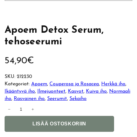
Apoem Detox Serum,
tehoseerumi
54,90
€
SKU:
212230
Kategoriat:
Apoem
, 
Couperosa ja Rosacea
, 
Herkkä iho
, 
Ikääntyvä iho
, 
Ilmejuonteet
, 
Kasvot
, 
Kuiva iho
, 
Normaali
iho
, 
Rasvainen iho
, 
Seerumit
, 
Sekaiho
A
−
+
p
A
o
LISÄÄ OSTOSKORIIN
l
e
t
m