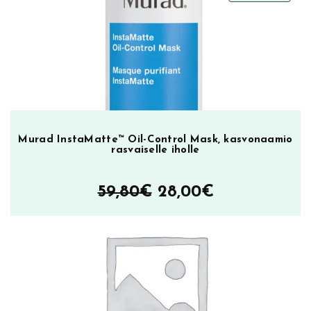
ALEN
Murad InstaMatte™ Oil-Control Mask, kasvonaamio
rasvaiselle iholle
Alkuperäinen
Nykyinen
59,80
€
28,00
€
hinta
hinta
oli:
on:
59,80€.
28,00€.