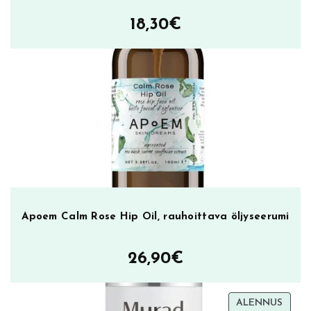
18,30
€
Apoem Calm Rose Hip Oil, rauhoittava öljyseerumi
26,90
€
TUOT
ALENNUS