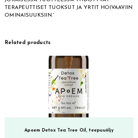
r
TERAPEUTTISET TUOKSUT JA YRTIT HOIVAAVIIN
u
OMINAISUUKSIIN.”
m
i
m
ä
Related products
ä
r
ä
Apoem Detox Tea Tree Oil, teepuuöljy