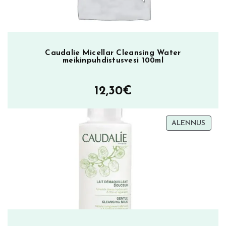
Caudalie Micellar Cleansing Water
meikinpuhdistusvesi 100ml
12,30
€
TUOT
ALENNUS
ALEN