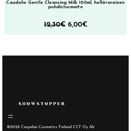
Caudalie Gentle Cleansing Milk 100ml, hellävarainen
puhdistusmaito
Alkuperäinen
Nykyinen
12,30
€
6,00
€
hinta
hinta
oli:
on:
12,30€.
6,00€.
©2026 Carpelan Cosmetics Finland CCF Oy Ab