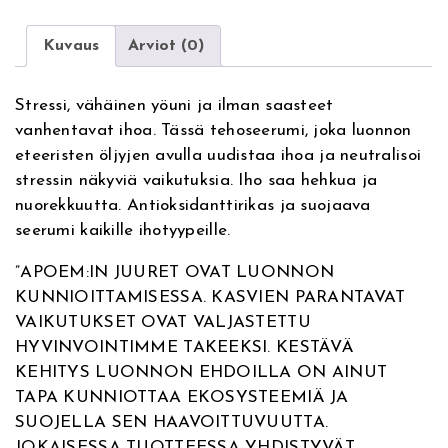
e
D
r
e
Kuvaus
Arviot (0)
n
t
a
o
Stressi, vähäinen yöuni ja ilman saasteet
t
x
vanhentavat ihoa. Tässä tehoseerumi, joka luonnon
i
S
eteeristen öljyjen avulla uudistaa ihoa ja neutralisoi
v
e
stressin näkyviä vaikutuksia. Iho saa hehkua ja
e
r
nuorekkuutta. Antioksidanttirikas ja suojaava
:
u
seerumi kaikille ihotyypeille.
m
,
”APOEM:IN JUURET OVAT LUONNON
t
KUNNIOITTAMISESSA. KASVIEN PARANTAVAT
e
VAIKUTUKSET OVAT VALJASTETTU
h
HYVINVOINTIMME TAKEEKSI. KESTÄVÄ
o
KEHITYS LUONNON EHDOILLA ON AINUT
s
TAPA KUNNIOTTAA EKOSYSTEEMIÄ JA
e
SUOJELLA SEN HAAVOITTUVUUTTA.
e
JOKAISESSA TUOTTEESSA YHDISTYVÄT