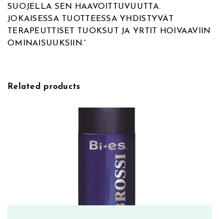
SUOJELLA SEN HAAVOITTUVUUTTA.
l
JOKAISESSA TUOTTEESSA YHDISTYVÄT
o
TERAPEUTTISET TUOKSUT JA YRTIT HOIVAAVIIN
v
OMINAISUUKSIIN.”
o
i
d
e
Related products
m
ä
ä
r
ä