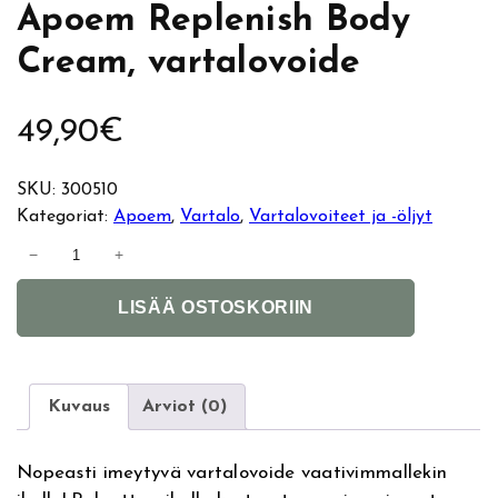
Apoem Replenish Body
Cream, vartalovoide
49,90
€
SKU:
300510
Kategoriat:
Apoem
, 
Vartalo
, 
Vartalovoiteet ja -öljyt
A
−
+
p
A
o
LISÄÄ OSTOSKORIIN
l
e
t
m
e
R
r
e
Kuvaus
Arviot (0)
n
p
a
l
Nopeasti imeytyvä vartalovoide vaativimmallekin
t
e