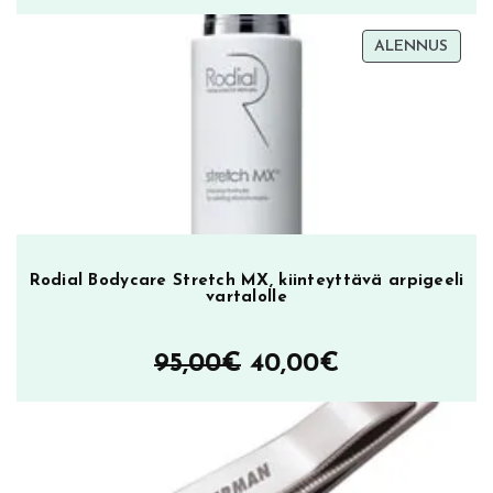
TUOT
ALENNUS
ALEN
Rodial Bodycare Stretch MX, kiinteyttävä arpigeeli
vartalolle
Alkuperäinen
Nykyinen
95,00
€
40,00
€
hinta
hinta
oli:
on:
95,00€.
40,00€.