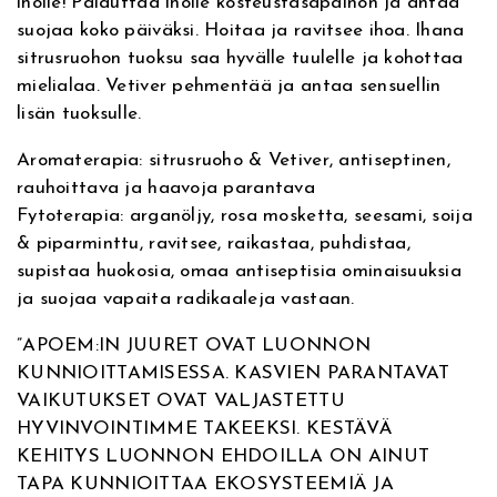
iholle! Palauttaa iholle kosteustasapainon ja antaa
i
n
suojaa koko päiväksi. Hoitaa ja ravitsee ihoa. Ihana
v
i
sitrusruohon tuoksu saa hyvälle tuulelle ja kohottaa
e
s
mielialaa. Vetiver pehmentää ja antaa sensuellin
:
h
lisän tuoksulle.
B
o
Aromaterapia: sitrusruoho & Vetiver, antiseptinen,
d
rauhoittava ja haavoja parantava
y
Fytoterapia: arganöljy, rosa mosketta, seesami, soija
C
& piparminttu, ravitsee, raikastaa, puhdistaa,
r
supistaa huokosia, omaa antiseptisia ominaisuuksia
e
ja suojaa vapaita radikaaleja vastaan.
a
m
”APOEM:IN JUURET OVAT LUONNON
,
KUNNIOITTAMISESSA. KASVIEN PARANTAVAT
v
VAIKUTUKSET OVAT VALJASTETTU
a
HYVINVOINTIMME TAKEEKSI. KESTÄVÄ
r
KEHITYS LUONNON EHDOILLA ON AINUT
t
TAPA KUNNIOITTAA EKOSYSTEEMIÄ JA
a