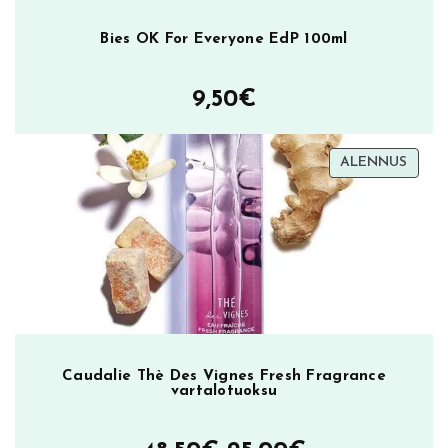
Bies OK For Everyone EdP 100ml
9,50
€
TUOT
ALENNUS
ALEN
Caudalie Thè Des Vignes Fresh Fragrance
vartalotuoksu