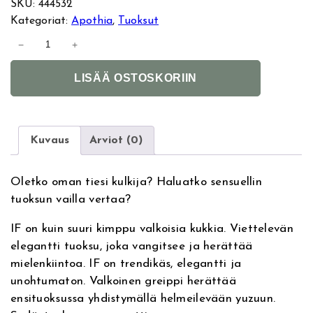
SKU:
444532
Kategoriat:
Apothia
, 
Tuoksut
A
−
+
p
A
o
LISÄÄ OSTOSKORIIN
l
t
t
h
e
i
r
a
Kuvaus
Arviot (0)
n
I
a
F
Oletko oman tiesi kulkija? Haluatko sensuellin
t
p
tuoksun vailla vertaa?
i
a
v
r
IF on kuin suuri kimppu valkoisia kukkia. Viettelevän
e
f
elegantti tuoksu, joka vangitsee ja herättää
:
y
mielenkiintoa. IF on trendikäs, elegantti ja
y
unohtumaton. Valkoinen greippi herättää
m
ensituoksussa yhdistymällä helmeilevään yuzuun.
i