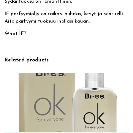
Sydäntuoksu on romanttinen.
ö
l
IF parfyymiöljy on raikas, puhdas, kevyt ja sensuelli.
j
Aito parfyymi tuoksuu ihollasi kauan.
y
m
What IF?
ä
ä
r
Related products
ä