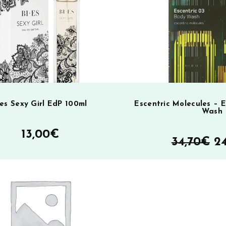
SA
ies Sexy Girl EdP 100ml
Escentric Molecules – E
Wash
13,00
€
A
34,70
€
24
hi
oli
SA
34