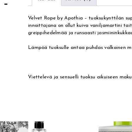
 –
Velvet Rope by Apothia – tuoksukynttilän su
innoittajana on ollut kuiva vaniljamartini tai
greippihedelmää ja runsaasti jasmiininkukka
Lämpöä tuoksulle antaa puhdas valkoinen my
Viettelevä ja sensuelli tuoksu aikuiseen maku