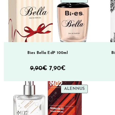
ALENNUKSES
Bies Bella EdP 100ml
B
Alkuperäinen
Nykyinen
9,90
€
7,90
€
hinta
hinta
oli:
on:
TUOTE
ALENNUS
ALENNUKSES
9,90€.
7,90€.