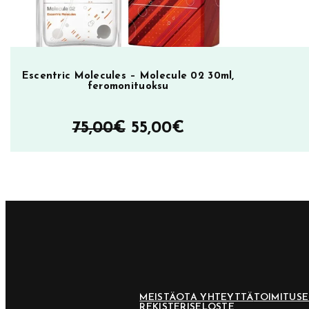
Escentric Molecules – Molecule 02 30ml,
feromonituoksu
Alkuperäinen
Nykyinen
75,00
€
55,00
€
hinta
hinta
oli:
on:
75,00€.
55,00€.
MEISTÄ
OTA YHTEYTTÄ
TOIMITUS
REKISTERISELOSTE