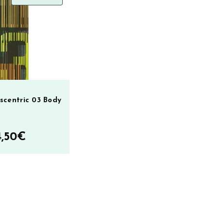
ALENNUKSESSA
scentric 03 Body
lkuperäinen
Nykyinen
,50
€
nta
hinta
:
on:
,70€.
24,50€.