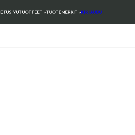
ETUSIVU
TUOTTEET
TUOTEMERKIT
KIRJAUDU