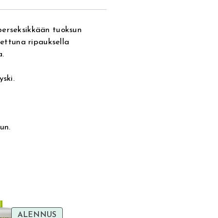
perseksikkään tuoksun
tettuna ripauksella
a.
ski.
un.
TUOTE
ALENNUS