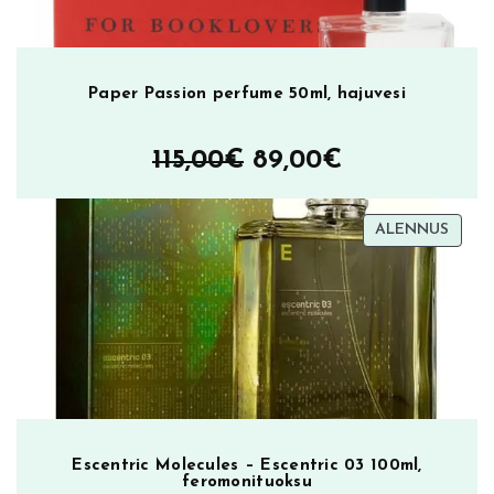
Paper Passion perfume 50ml, hajuvesi
Alkuperäinen
Nykyinen
115,00
€
89,00
€
hinta
hinta
TUOT
ALENNUS
oli:
on:
ALEN
115,00€.
89,00€.
Escentric Molecules – Escentric 03 100ml,
feromonituoksu