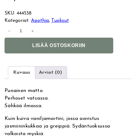
SKU:
444538
Kategoriat:
Apothia
, 
Tuoksut
A
−
+
p
A
o
LISÄÄ OSTOSKORIIN
l
t
t
h
e
i
r
a
Kuvaus
Arviot (0)
n
V
a
e
Punainen matto.
t
l
Perhoset vatsassa.
i
v
Sähköä ilmassa.
v
e
e
t
Kuin kuiva vaniljamartini, jossa aavistus
:
R
jasmiininkukkaa ja greippiä. Sydäntuoksussa
o
valkoista myskiä.