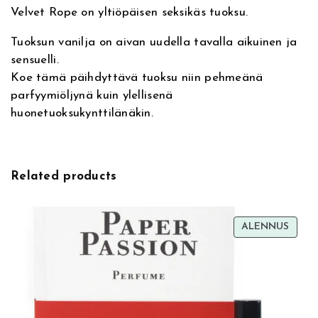
p
Velvet Rope on yltiöpäisen seksikäs tuoksu.
e
p
Tuoksun vanilja on aivan uudella tavalla aikuinen ja
a
sensuelli.
r
Koe tämä päihdyttävä tuoksu niin pehmeänä
f
parfyymiöljynä kuin ylellisenä
y
huonetuoksukynttilänäkin.
y
m
i
ö
Related products
l
j
y
TUOT
ALENNUS
m
ALEN
ä
ä
r
ä