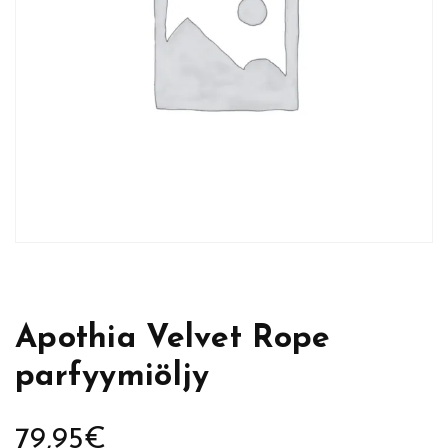
Apothia Velvet Rope
parfyymiöljy
79,95
€