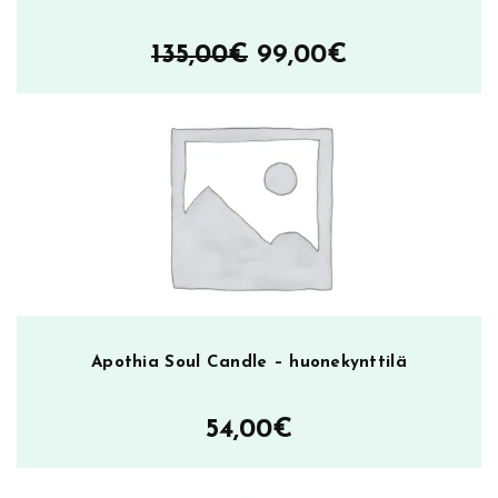
Alkuperäinen
Nykyinen
135,00
€
99,00
€
hinta
hinta
oli:
on:
135,00€.
99,00€.
Apothia Soul Candle – huonekynttilä
54,00
€