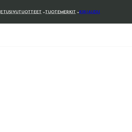
ETUSIVU
TUOTTEET
TUOTEMERKIT
KIRJAUDU