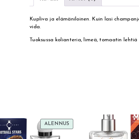
Kupliva ja elämäniloinen. Kuin lasi champanj
vida.
Tuoksussa kolianteria, limeä, tomaatin lehtiä j
TUOTE
ALENNUS
ALENNUKSESSA