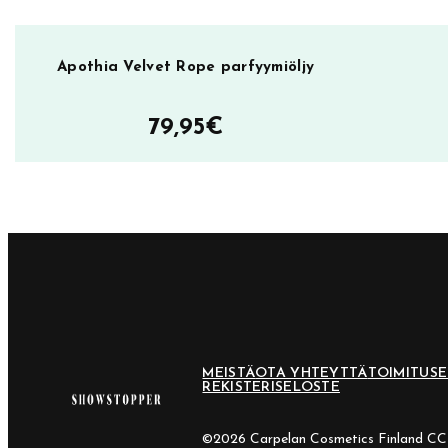
Apothia Velvet Rope parfyymiöljy
79,95
€
MEISTÄ
OTA YHTEYTTÄ
TOIMITUS
REKISTERISELOSTE
©2026 Carpelan Cosmetics Finland C