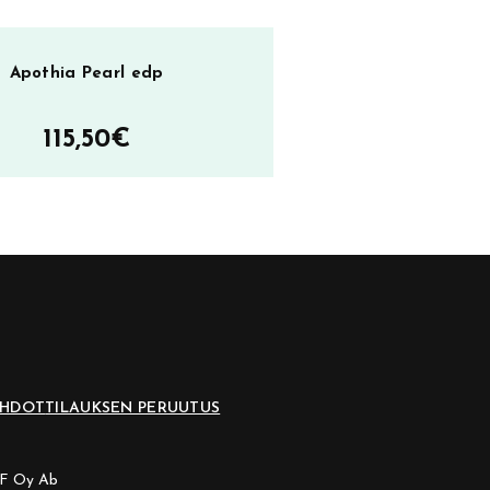
Apothia Pearl edp
115,50
€
EHDOT
TILAUKSEN PERUUTUS
CF Oy Ab