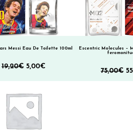
tars Messi Eau De Toilette 100ml
Escentric Molecules – M
feromonitu
Alkuperäinen
Nykyinen
19,20
€
5,00
€
A
75,00
€
55
hinta
hinta
h
oli:
on:
ol
19,20€.
5,00€.
75