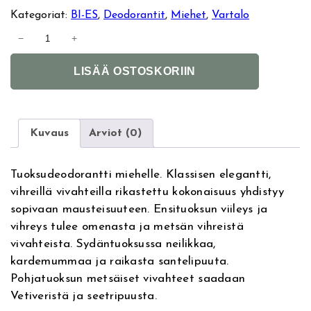
Kategoriat:
BI-ES
, 
Deodorantit
, 
Miehet
, 
Vartalo
B
−
+
i
A
e
LISÄÄ OSTOSKORIIN
l
s
t
B
e
r
r
o
Kuvaus
Arviot (0)
n
s
a
s
Tuoksudeodorantti miehelle. Klassisen elegantti,
t
i
vihreillä vivahteilla rikastettu kokonaisuus yhdistyy
i
D
sopivaan mausteisuuteen. Ensituoksun viileys ja
v
e
vihreys tulee omenasta ja metsän vihreistä
e
o
vivahteista. Sydäntuoksussa neilikkaa,
:
d
kardemummaa ja raikasta santelipuuta.
o
Pohjatuoksun metsäiset vivahteet saadaan
r
Vetiveristä ja seetripuusta.
a