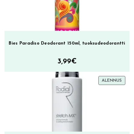
Bies Paradiso Deodorant 150ml, tuoksudeodorantti
3,99
€
TUOT
ALENNUS
ALEN