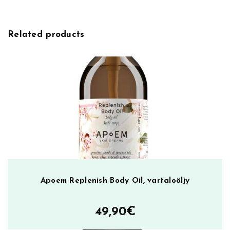
n
t
1
Related products
5
0
m
l
,
t
u
o
k
s
u
d
Apoem Replenish Body Oil, vartaloöljy
e
o
49,90
€
d
o