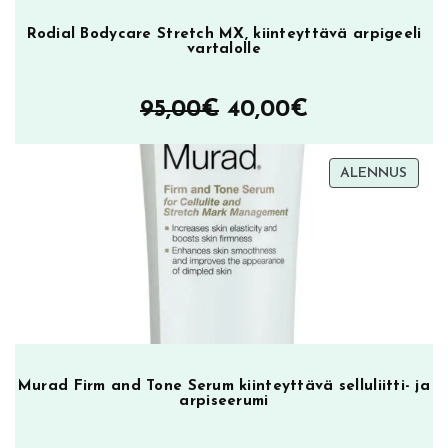
Rodial Bodycare Stretch MX, kiinteyttävä arpigeeli
vartalolle
Alkuperäinen
Nykyinen
95,00
€
40,00
€
hinta
hinta
TUOT
ALENNUS
oli:
on:
ALEN
95,00€.
40,00€.
Murad Firm and Tone Serum kiinteyttävä selluliitti- ja
arpiseerumi