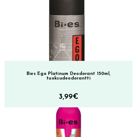
r
a
n
t
t
i
m
ä
ä
r
Bies Ego Platinum Deodorant 150ml,
ä
tuoksudeodorantti
3,99
€