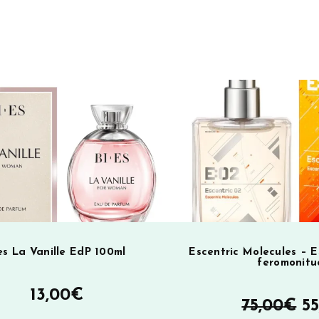
es La Vanille EdP 100ml
Escentric Molecules – E
feromonitu
13,00
€
A
75,00
€
55