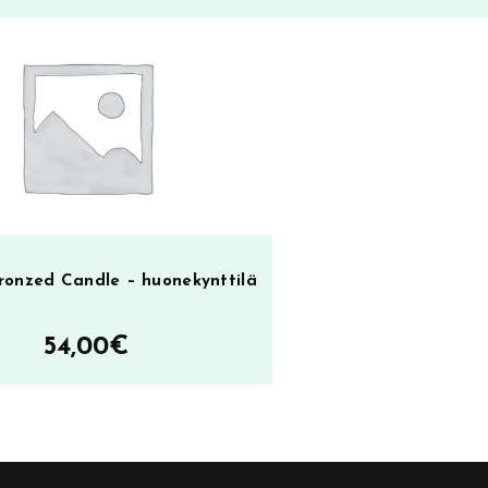
h
ol
75
ronzed Candle – huonekynttilä
54,00
€