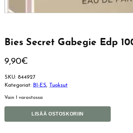
Bies Secret Gabegie Edp 10
9,90
€
SKU:
844927
Kategoriat:
BI-ES
, 
Tuoksut
Vain 1 varastossa
B
A
LISÄÄ OSTOSKORIIN
i
l
e
t