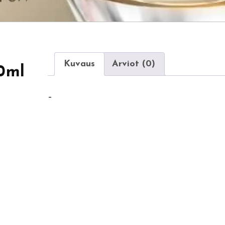
Kuvaus
Arviot (0)
0ml
–