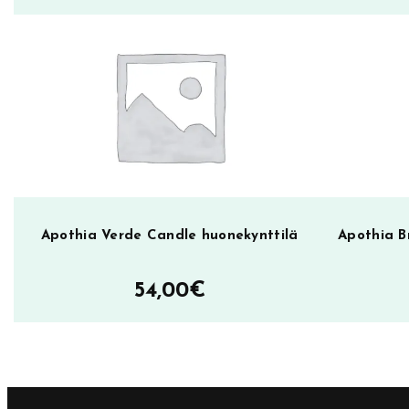
1
0
0
m
l
m
ä
ä
r
ä
Apothia Verde Candle huonekynttilä
Apothia B
54,00
€