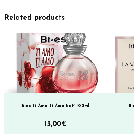
s
e
S
r
Related products
e
n
c
a
r
t
e
i
t
v
G
e
a
:
b
e
g
i
e
Bies Ti Amo Ti Amo EdP 100ml
Bi
E
d
13,00
€
p