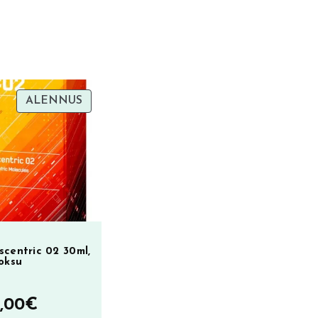
TUOTE
ALENNUS
ALENNUKSESSA
scentric 02 30ml,
oksu
lkuperäinen
Nykyinen
,00
€