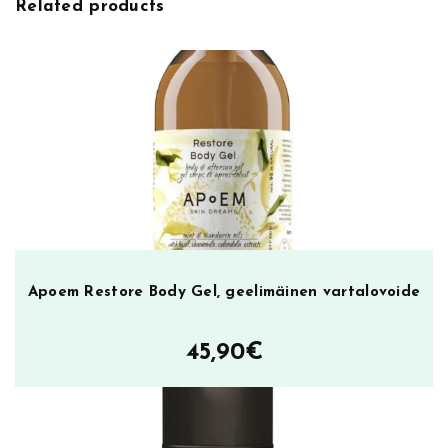
Related products
:
a
w
b
e
r
r
y
D
e
o
d
o
Apoem Restore Body Gel, geelimäinen vartalovoide
r
a
45,90
€
n
t
m
ä