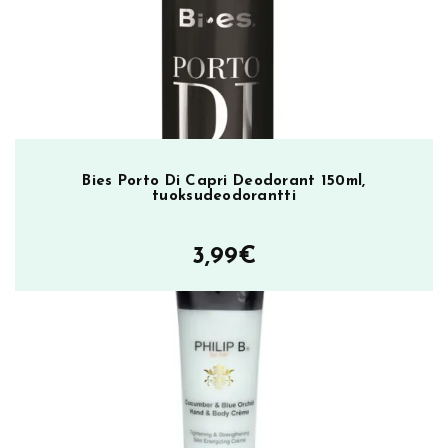
ä
r
ä
Bies Porto Di Capri Deodorant 150ml,
tuoksudeodorantti
3,99
€