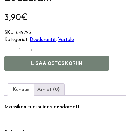
3,90
€
SKU:
849793
Kategoriat:
Deodorantit
, 
Vartalo
C
−
+
h
A
u
LISÄÄ OSTOSKORIIN
l
p
t
a
e
C
r
h
Kuvaus
Arviot (0)
n
u
a
p
Mansikan tuoksuinen deodorantti.
t
s
i
S
v
t
e
r