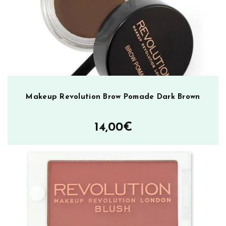
0
m
l
,
J
a
s
m
Makeup Revolution Brow Pomade Dark Brown
i
i
14,00
€
n
i
ö
l
j
y
m
ä
ä