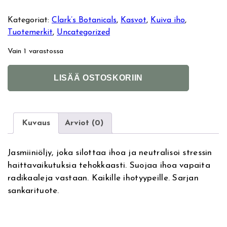
Kategoriat:
Clark’s Botanicals
, 
Kasvot
, 
Kuiva iho
, 
Tuotemerkit
, 
Uncategorized
Vain 1 varastossa
C
A
LISÄÄ OSTOSKORIIN
l
l
a
t
r
e
k
r
Kuvaus
Arviot (0)
s
n
B
a
Jasmiiniöljy, joka silottaa ihoa ja neutralisoi stressin
o
t
haittavaikutuksia tehokkaasti. Suojaa ihoa vapaita
t
i
radikaaleja vastaan. Kaikille ihotyypeille. Sarjan
a
v
sankarituote.
n
e
i
:
c