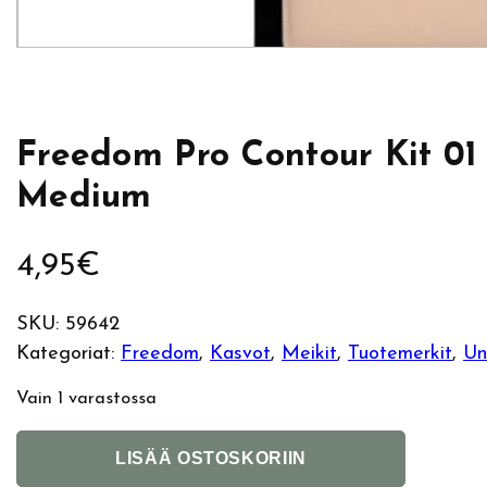
Freedom Pro Contour Kit 01
Medium
4,95
€
SKU:
59642
Kategoriat:
Freedom
, 
Kasvot
, 
Meikit
, 
Tuotemerkit
, 
Un
Vain 1 varastossa
F
A
LISÄÄ OSTOSKORIIN
r
l