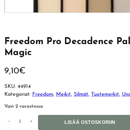
Freedom Pro Decadence Pal
Magic
9,10
€
SKU:
44914
Kategoriat:
Freedom
, 
Meikit
, 
Silmät
, 
Tuotemerkit
, 
Unc
Vain 2 varastossa
F
−
+
LISÄÄ OSTOSKORIIN
r