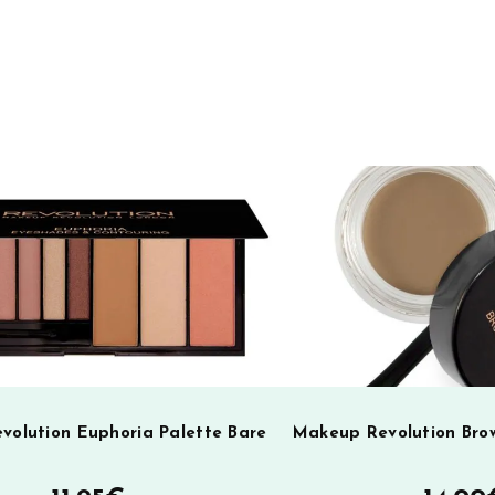
t
e
r
n
a
t
i
v
e
:
olution Euphoria Palette Bare
Makeup Revolution Bro