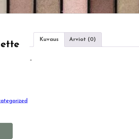
Kuvaus
Arviot (0)
ette
–
ategorized
A
l