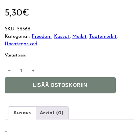
5,30
€
SKU:
56566
Kategoriat:
Freedom
, 
Kasvot
, 
Meikit
, 
Tuotemerkit
, 
Uncategorized
Varastossa
F
−
+
r
A
e
LISÄÄ OSTOSKORIIN
l
e
t
d
e
o
r
m
Kuvaus
Arviot (0)
n
P
a
r
–
t
o