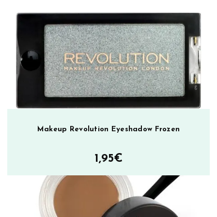
o
w
P
u
r
r
m
ä
ä
r
ä
Makeup Revolution Eyeshadow Frozen
1,95
€