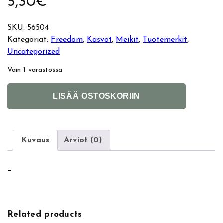
5,30
€
SKU:
56504
Kategoriat:
Freedom
, 
Kasvot
, 
Meikit
, 
Tuotemerkit
, 
Uncategorized
Vain 1 varastossa
F
A
LISÄÄ OSTOSKORIIN
r
l
e
t
e
e
d
r
Kuvaus
Arviot (0)
o
n
m
a
–
P
t
r
i
o
v
G
e
Related products
l
: