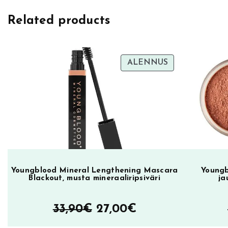
r
Related products
e
d
i
b
TUOTE
ALENNUS
ALENNUKSES
l
e
T
r
i
H
a
r
Youngblood Mineral Lengthening Mascara
Youngb
Blackout, musta mineraaliripsiväri
ja
d
e
Alkuperäinen
Nykyinen
33,90
€
27,00
€
r
hinta
hinta
_