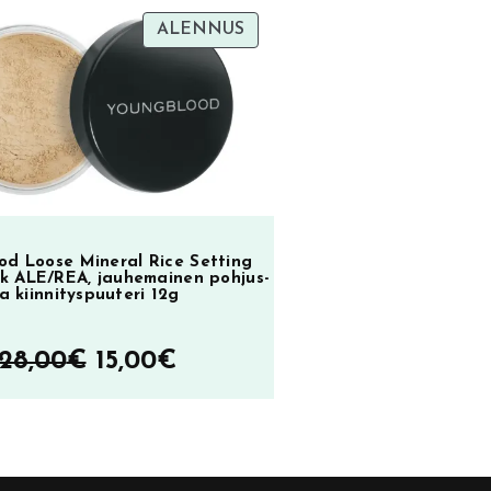
TUOTE
ALENNUS
oli:
on:
ol
ALENNUKSESSA
24,85€.
18,00€.
2
od Loose Mineral Rice Setting
k ALE/REA, jauhemainen pohjus-
ja kiinnityspuuteri 12g
Alkuperäinen
Nykyinen
28,00
€
15,00
€
hinta
hinta
oli:
on:
28,00€.
15,00€.