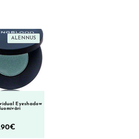
TUOTE
ALENNUS
ALENNUKSESSA
ividual Eyeshadow
luomiväri
lkuperäinen
Nykyinen
,90
€
inta
hinta