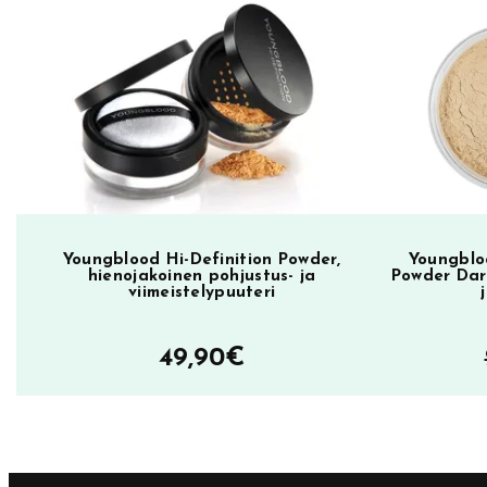
i
oli:
on:
n
33,90€.
27,00€.
a
m
e
e
t
i
n
Youngblood Hi-Definition Powder,
Youngblo
hienojakoinen pohjustus- ja
Powder Dar
g
viimeistelypuuteri
,
k
49,90
€
o
l
m
i