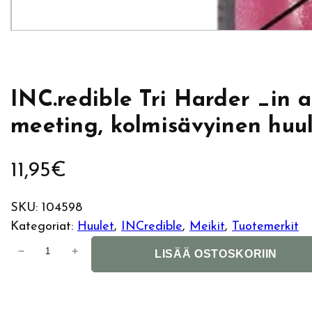
INC.redible Tri Harder _in a
meeting, kolmisävyinen huuli
11,95
€
SKU:
104598
Kategoriat:
Huulet
, 
INCredible
, 
Meikit
, 
Tuotemerkit
I
−
+
LISÄÄ OSTOSKORIIN
N
C
.