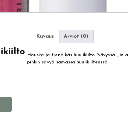
Kuvaus
Arviot (0)
kiilto
Hauska ja trendikäs huulikiilto. Sävyssä _in 
pinkin sävyä samassa huulikiilteessä.
A
l
t
e