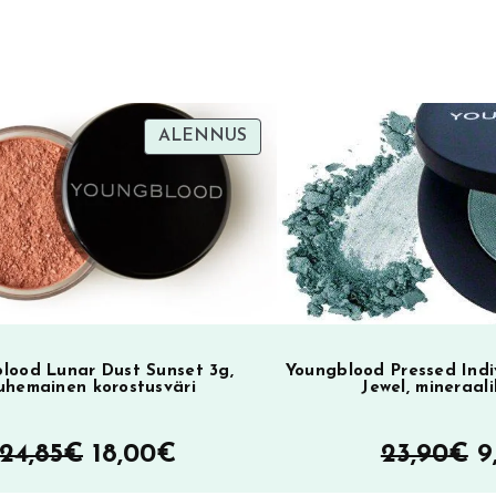
r
n
a
t
i
TUOTE
ALENNUS
SA
ALENNUKSESSA
v
e
:
lood Lunar Dust Sunset 3g,
Youngblood Pressed Ind
uhemainen korostusväri
Jewel, mineraali
Alkuperäinen
Nykyinen
A
24,85
€
18,00
€
23,90
€
9
hinta
hinta
h