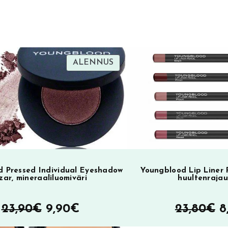
r
n
a
t
i
TUOTE
ALENNUS
SA
ALENNUKSESSA
v
e
:
 Pressed Individual Eyeshadow
Youngblood Lip Liner 
zar, mineraaliluomiväri
huultenraja
Alkuperäinen
Nykyinen
A
23,90
€
9,90
€
23,80
€
8
hinta
hinta
h