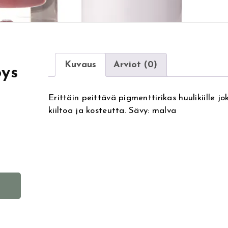
Kuvaus
Arviot (0)
oys
Erittäin peittävä pigmenttirikas huulikiille jo
kiiltoa ja kosteutta. Sävy: malva
A
l
t
e