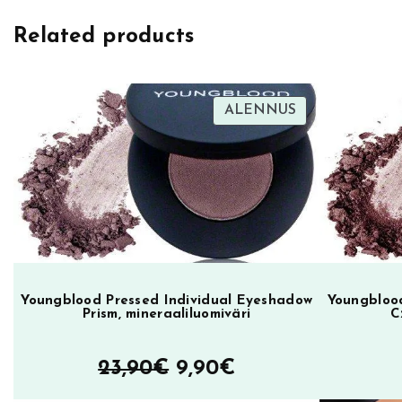
e
Related products
d
i
b
l
TUOTE
ALENNUS
ALENNUKSES
e
G
l
a
z
i
n
g
Youngblood Pressed Individual Eyeshadow
Youngblood
Prism, mineraaliluomiväri
C
O
v
Alkuperäinen
Nykyinen
23,90
€
9,90
€
e
hinta
hinta
r