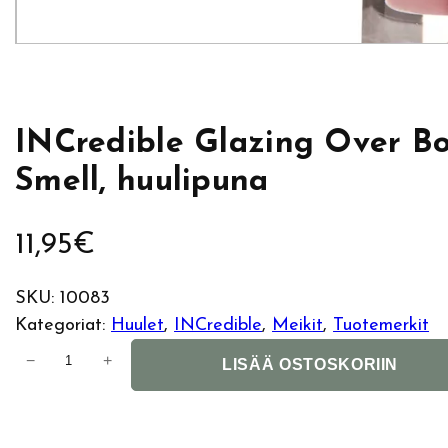
INCredible Glazing Over B
Smell, huulipuna
11,95
€
SKU:
10083
Kategoriat:
Huulet
, 
INCredible
, 
Meikit
, 
Tuotemerkit
I
−
+
LISÄÄ OSTOSKORIIN
N
C
r