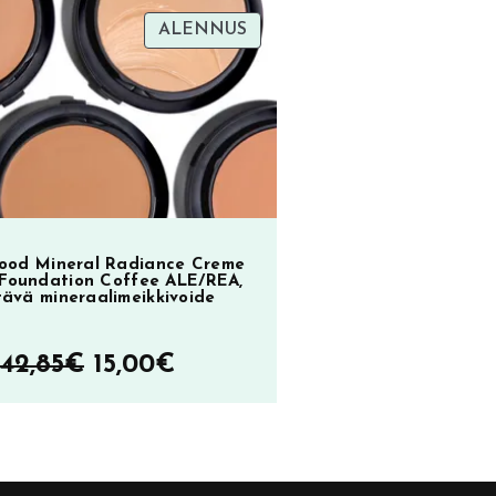
TUOTE
ALENNUS
oli:
on:
ol
SA
ALENNUKSESSA
23,90€.
9,90€.
2
ood Mineral Radiance Creme
Foundation Coffee ALE/REA,
tävä mineraalimeikkivoide
Alkuperäinen
Nykyinen
42,85
€
15,00
€
hinta
hinta
oli:
on:
42,85€.
15,00€.