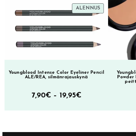
B
TUOTE
ALENNUS
oli:
on:
o
ALENNUKSES
23,90€.
9,90€.
y
s
S
m
e
l
l
Youngblood Intense Color Eyeliner Pencil
Youngbl
ALE/REA, silmänrajauskynä
Powder 
,
peit
h
Hintaluokka:
7,90
€
–
19,95
€
u
u
7,90€
l
–
i
19,95€
p