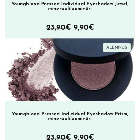
I
Youngblood Pressed Individual Eyeshadow Jewel,
mineraaliluomiväri
n
s
p
Alkuperäinen
Nykyinen
23,90
€
9,90
€
o
hinta
hinta
,
h
TUOT
ALENNUS
oli:
on:
ALEN
u
23,90€.
9,90€.
u
l
i
p
u
n
a
Youngblood Pressed Individual Eyeshadow Prism,
m
mineraaliluomiväri
ä
ä
Alkuperäinen
Nykyinen
23,90
€
9,90
€
r