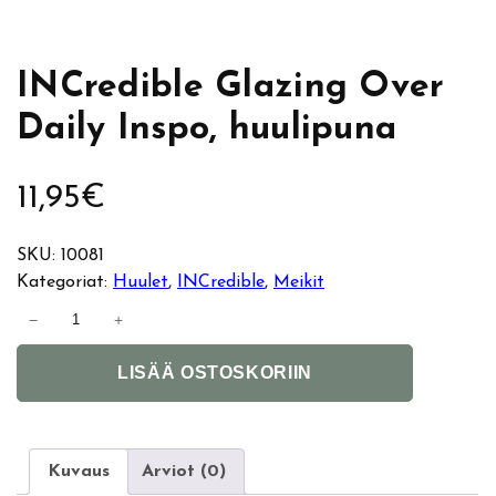
INCredible Glazing Over
Daily Inspo, huulipuna
11,95
€
SKU:
10081
Kategoriat:
Huulet
, 
INCredible
, 
Meikit
I
−
+
N
A
C
LISÄÄ OSTOSKORIIN
l
r
t
e
e
d
r
i
Kuvaus
Arviot (0)
n
b