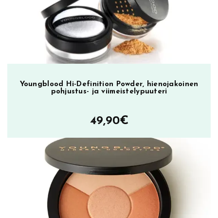
23,90€.
9,90€.
Youngblood Hi-Definition Powder, hienojakoinen
pohjustus- ja viimeistelypuuteri
49,90
€