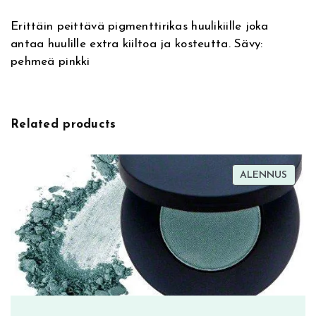
a
l
Erittäin peittävä pigmenttirikas huulikiille joka
t
e
antaa huulille extra kiiltoa ja kosteutta. Sävy:
i
G
pehmeä pinkki
v
l
e
a
:
z
i
Related products
n
g
O
TUOT
ALENNUS
v
ALEN
e
r
D
a
i
l
y