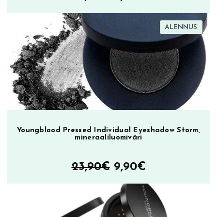
ä
hinta
hinta
TUOT
ALENNUS
oli:
on:
ALEN
23,90€.
9,90€.
Youngblood Pressed Individual Eyeshadow Storm,
mineraaliluomiväri
Alkuperäinen
Nykyinen
23,90
€
9,90
€
hinta
hinta
oli:
on: