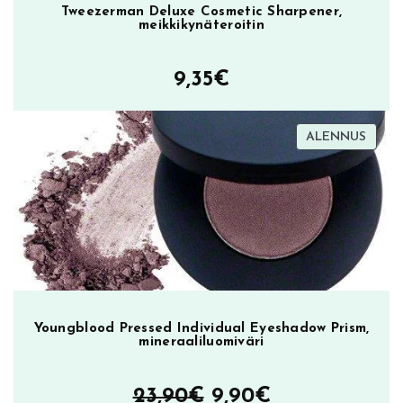
T
Tweezerman Deluxe Cosmetic Sharpener,
meikkikynäteroitin
o
d
a
9,35
€
y
,
h
TUOT
ALENNUS
ALEN
u
u
l
i
p
u
n
a
Youngblood Pressed Individual Eyeshadow Prism,
m
mineraaliluomiväri
ä
ä
Alkuperäinen
Nykyinen
23,90
€
9,90
€
r