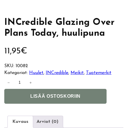
INCredible Glazing Over
Plans Today, huulipuna
11,95
€
SKU:
10082
Kategoriat:
Huulet
, 
INCredible
, 
Meikit
, 
Tuotemerkit
I
−
+
N
A
C
LISÄÄ OSTOSKORIIN
l
r
t
e
e
d
r
i
Kuvaus
Arviot (0)
n
b