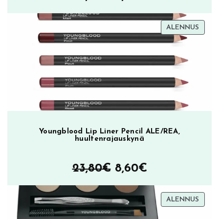
ä
hinta
hinta
TUOT
ALENNUS
oli:
on:
ALEN
23,90€.
9,90€.
Youngblood Lip Liner Pencil ALE/REA,
huultenrajauskynä
Alkuperäinen
Nykyinen
23,80
€
8,60
€
hinta
hinta
TUOT
ALENNUS
oli:
on:
ALEN