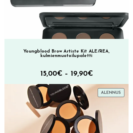
23,80€.
8,60€.
Youngblood Brow Artiste Kit ALE/REA,
kulmienmuotoilupaletti
Hintaluokka
15,00
€
–
19,90
€
15,00€
TUOT
ALENNUS
–
ALEN
19,90€