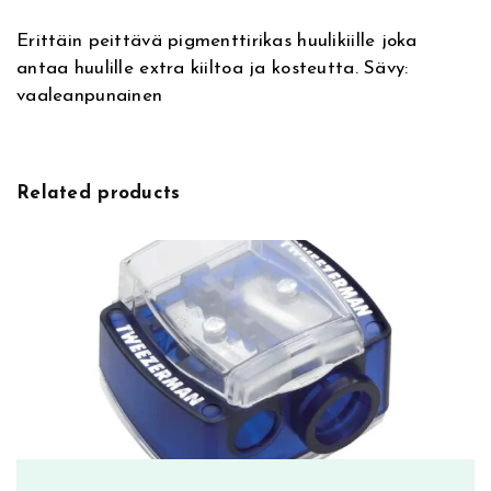
a
l
Erittäin peittävä pigmenttirikas huulikiille joka
t
e
antaa huulille extra kiiltoa ja kosteutta. Sävy:
i
G
vaaleanpunainen
v
l
e
a
:
z
i
Related products
n
g
O
v
e
r
P
l
a
n
s