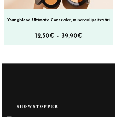
Youngblood Ultimate Concealer, mineraalipeiteväri
Hintaluokka
12,50
€
–
39,90
€
12,50€
–
39,90€