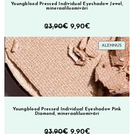
T
Youngblood Pressed Individual Eyeshadow Jewel,
mineraaliluomiväri
r
i
b
Alkuperäinen
Nykyinen
23,90
€
9,90
€
e
hinta
hinta
,
h
TUOT
ALENNUS
oli:
on:
ALEN
u
23,90€.
9,90€.
u
l
i
p
u
n
a
Youngblood Pressed Individual Eyeshadow Pink
m
Diamond, mineraaliluomiväri
ä
ä
Alkuperäinen
Nykyinen
23,90
€
9,90
€
r