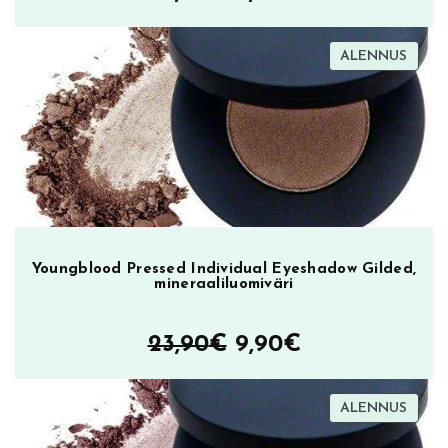
ä
hinta
hinta
TUOT
ALENNUS
oli:
on:
ALEN
23,90€.
9,90€.
Youngblood Pressed Individual Eyeshadow Gilded,
mineraaliluomiväri
Alkuperäinen
Nykyinen
23,90
€
9,90
€
hinta
hinta
TUOT
ALENNUS
oli:
on:
ALEN