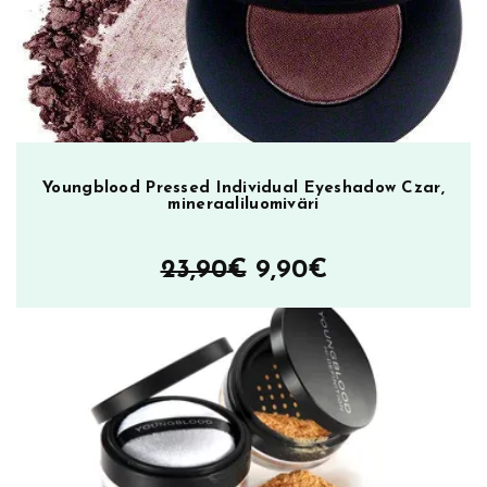
23,90€.
9,90€.
Youngblood Pressed Individual Eyeshadow Czar,
mineraaliluomiväri
Alkuperäinen
Nykyinen
23,90
€
9,90
€
hinta
hinta
oli:
on:
23,90€.
9,90€.