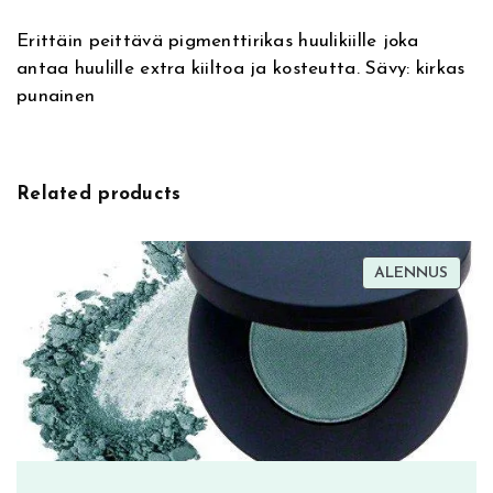
a
l
Erittäin peittävä pigmenttirikas huulikiille joka
t
e
antaa huulille extra kiiltoa ja kosteutta. Sävy: kirkas
i
G
punainen
v
l
e
a
:
z
i
Related products
n
g
O
TUOT
ALENNUS
v
ALEN
e
r
V
i
b
e
s