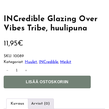
INCredible Glazing Over
Vibes Tribe, huulipuna
11,95
€
SKU:
10089
Kategoriat:
Huulet
, 
INCredible
, 
Meikit
I
−
+
N
A
C
LISÄÄ OSTOSKORIIN
l
r
t
e
e
d
r
i
Kuvaus
Arviot (0)
n
b