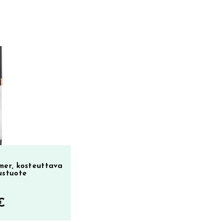
mer, kosteuttava
ustuote
€