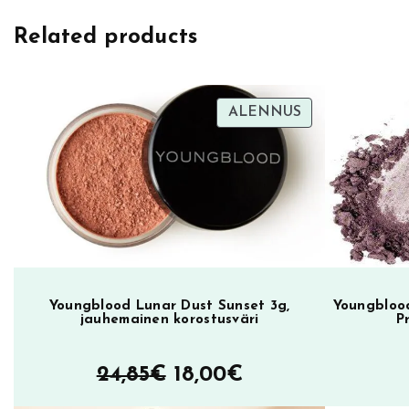
e
Related products
d
i
b
l
TUOTE
ALENNUS
ALENNUKSES
e
I
n
A
D
r
e
a
Youngblood Lunar Dust Sunset 3g,
Youngblood
jauhemainen korostusväri
P
m
W
Alkuperäinen
Nykyinen
24,85
€
18,00
€
o
hinta
hinta
r