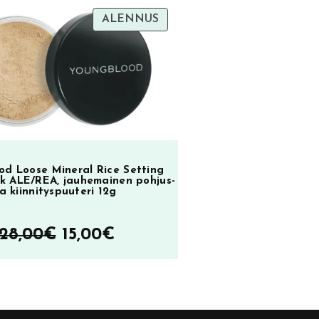
TUOTE
ALENNUS
oli:
on:
SA
ALENNUKSESSA
23,90€.
9,90€.
od Loose Mineral Rice Setting
k ALE/REA, jauhemainen pohjus-
ja kiinnityspuuteri 12g
Alkuperäinen
Nykyinen
28,00
€
15,00
€
hinta
hinta
oli:
on:
28,00€.
15,00€.