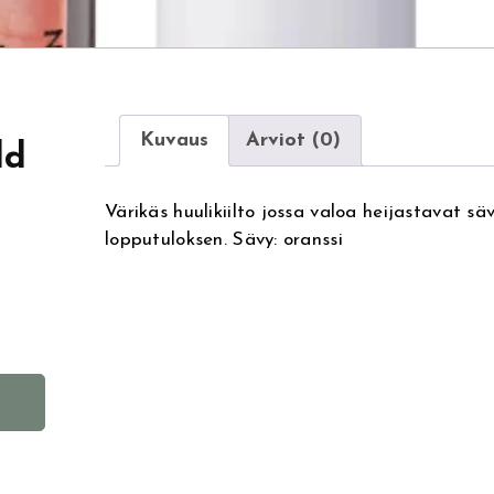
Kuvaus
Arviot (0)
ld
Värikäs huulikiilto jossa valoa heijastavat s
lopputuloksen. Sävy: oranssi
A
l
t
e