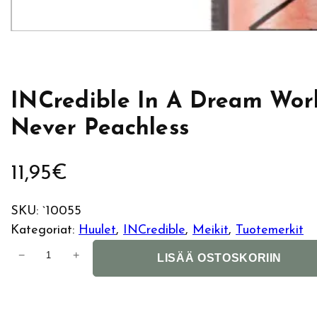
INCredible In A Dream Wor
Never Peachless
11,95
€
SKU:
`10055
Kategoriat:
Huulet
, 
INCredible
, 
Meikit
, 
Tuotemerkit
I
−
+
LISÄÄ OSTOSKORIIN
N
C
r