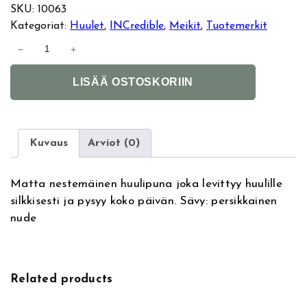
SKU:
10063
Kategoriat:
Huulet
, 
INCredible
, 
Meikit
, 
Tuotemerkit
I
−
+
N
A
C
LISÄÄ OSTOSKORIIN
l
r
t
e
e
d
r
i
Kuvaus
Arviot (0)
n
b
a
l
Matta nestemäinen huulipuna joka levittyy huulille
t
e
silkkisesti ja pysyy koko päivän. Sävy: persikkainen
i
M
nude
v
a
e
t
:
t
e
Related products
M
y