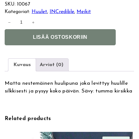
SKU:
10067
Kategoriat:
Huulet
, 
INCredible
, 
Meikit
I
−
+
N
A
C
LISÄÄ OSTOSKORIIN
l
r
t
e
e
d
r
i
Kuvaus
Arviot (0)
n
b
a
l
Matta nestemäinen huulipuna joka levittyy huulille
t
e
silkkisesti ja pysyy koko päivän. Sävy: tumma kirsikka
i
M
v
a
e
t
:
t
Related products
e
M
y