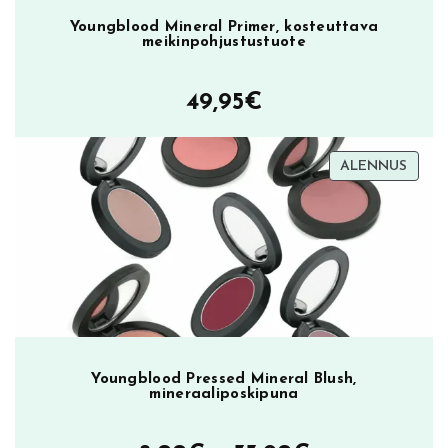
Youngblood Mineral Primer, kosteuttava
meikinpohjustustuote
49,95
€
TUOT
ALENNUS
ALEN
Youngblood Pressed Mineral Blush,
mineraaliposkipuna