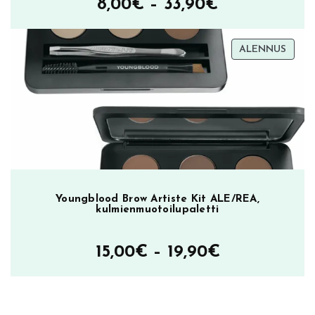
Hintaluokka
8,00
€
–
33,90
€
8,00€
TUOT
ALENNUS
–
ALEN
33,90€
Youngblood Brow Artiste Kit ALE/REA,
kulmienmuotoilupaletti
Hintaluokka
15,00
€
–
19,90
€
15,00€
–