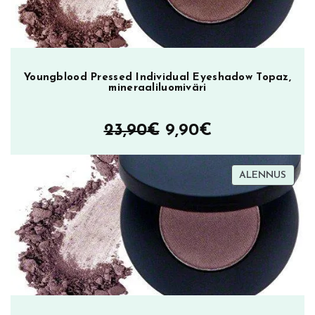
l
i
p
u
Youngblood Pressed Individual Eyeshadow Topaz,
n
mineraaliluomiväri
a
m
Alkuperäinen
Nykyinen
23,90
€
9,90
€
ä
ä
hinta
hinta
r
TUOT
ALENNUS
oli:
on:
ä
ALEN
23,90€.
9,90€.