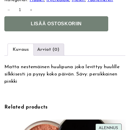
I
−
+
N
A
C
LISÄÄ OSTOSKORIIN
l
r
t
e
e
d
r
i
Kuvaus
Arviot (0)
n
b
a
l
Matta nestemäinen huulipuna joka levittyy huulille
t
e
silkkisesti ja pysyy koko päivän. Sävy: persikkainen
i
M
pinkki
v
a
e
t
:
t
e
Related products
M
y
D
TUOT
ALENNUS