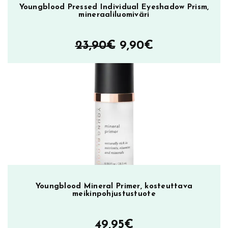
Youngblood Pressed Individual Eyeshadow Prism,
mineraaliluomiväri
Alkuperäinen
Nykyinen
23,90
€
9,90
€
hinta
hinta
oli:
on:
23,90€.
9,90€.
Youngblood Mineral Primer, kosteuttava
meikinpohjustustuote
49,95
€