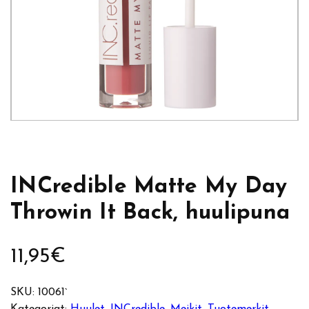
INCredible Matte My Day
Throwin It Back, huulipuna
11,95
€
SKU:
10061`
Kategoriat:
Huulet
, 
INCredible
, 
Meikit
, 
Tuotemerkit