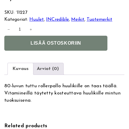
SKU:
´11227
Kategoriat:
Huulet
, 
INCredible
, 
Meikit
, 
Tuotemerkit
I
−
+
N
A
C
LISÄÄ OSTOSKORIIN
l
r
t
e
e
d
r
i
Kuvaus
Arviot (0)
n
b
a
l
80-luvun tuttu rollerpallo huulikiille on taas täällä.
t
e
Vitamiineillä täytetty kosteuttava huulikiille mintun
i
R
tuoksuisena.
v
o
e
l
:
l
e
Related products