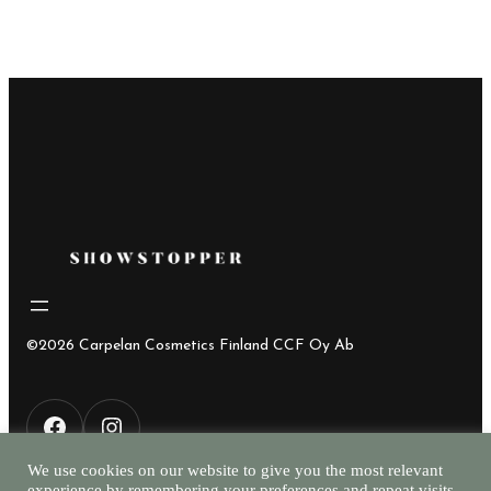
7,90€
–
19,95€
©2026 Carpelan Cosmetics Finland CCF Oy Ab
F
I
We use cookies on our website to give you the most relevant
experience by remembering your preferences and repeat visits.