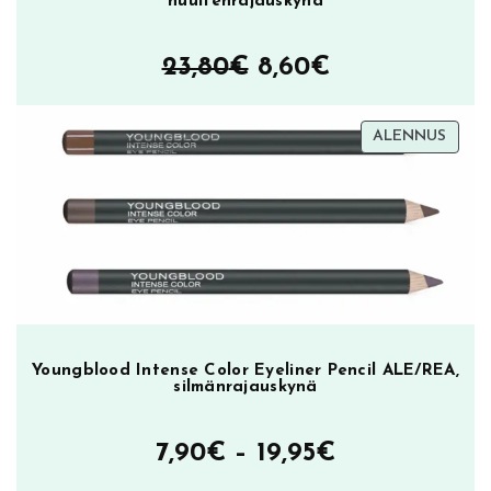
huultenrajauskynä
Alkuperäinen
Nykyinen
23,80
€
8,60
€
hinta
hinta
TUOT
ALENNUS
oli:
on:
ALEN
23,80€.
8,60€.
Youngblood Intense Color Eyeliner Pencil ALE/REA,
silmänrajauskynä
Hintaluokka
7,90
€
–
19,95
€