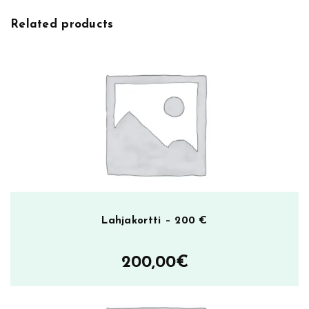
ä
Related products
r
ä
Lahjakortti – 200 €
200,00
€