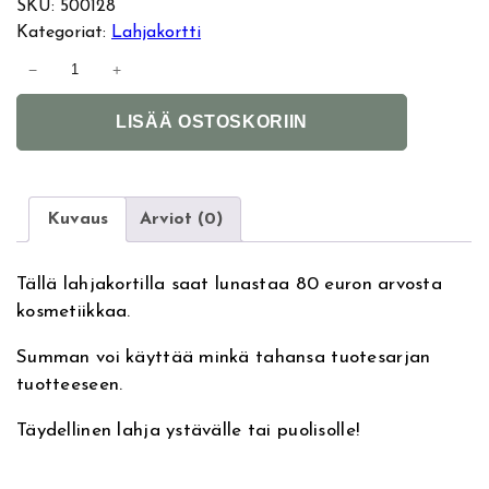
SKU:
500128
Kategoriat:
Lahjakortti
L
−
+
a
A
h
LISÄÄ OSTOSKORIIN
l
j
t
a
e
k
r
o
Kuvaus
Arviot (0)
n
r
a
t
Tällä lahjakortilla saat lunastaa 80 euron arvosta
t
t
kosmetiikkaa.
i
i
v
–
Summan voi käyttää minkä tahansa tuotesarjan
e
8
tuotteeseen.
:
0
€
Täydellinen lahja ystävälle tai puolisolle!
m
ä