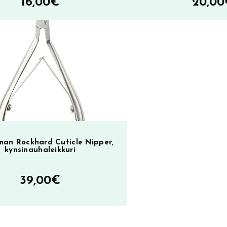
16,00
€
20,00
man Rockhard Cuticle Nipper,
kynsinauhaleikkuri
39,00
€