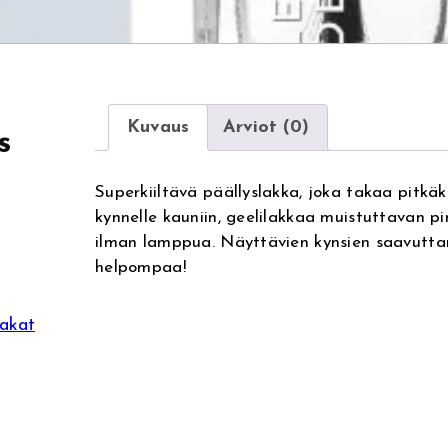
Kuvaus
Arviot (0)
s
Superkiiltävä päällyslakka, joka takaa pitkä
kynnelle kauniin, geelilakkaa muistuttavan pi
ilman lamppua. Näyttävien kynsien saavuttam
helpompaa!
lakat