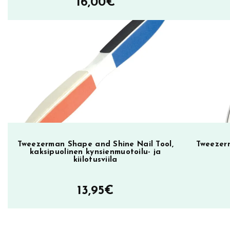
16,00
€
l
o
s
s
1
2
m
l
,
p
Tweezerman Shape and Shine Nail Tool,
Tweezer
ä
kaksipuolinen kynsienmuotoilu- ja
kiilotusviila
ä
l
13,95
€
l
y
s