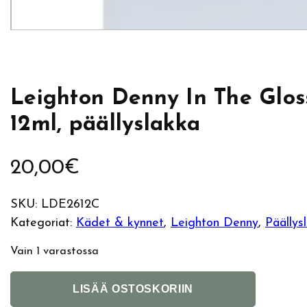
Leighton Denny In The Glos
12ml, päällyslakka
20,00
€
SKU:
LDE2612C
Kategoriat:
Kädet & kynnet
, 
Leighton Denny
, 
Päällys
Vain 1 varastossa
L
A
LISÄÄ OSTOSKORIIN
e
l