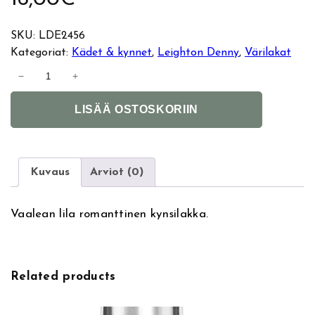
SKU:
LDE2456
Kategoriat:
Kädet & kynnet
, 
Leighton Denny
, 
Värilakat
L
−
+
e
A
i
LISÄÄ OSTOSKORIIN
l
g
t
h
e
t
r
o
Kuvaus
Arviot (0)
n
n
a
D
Vaalean lila romanttinen kynsilakka.
t
e
i
n
v
n
e
y
Related products
:
k
y