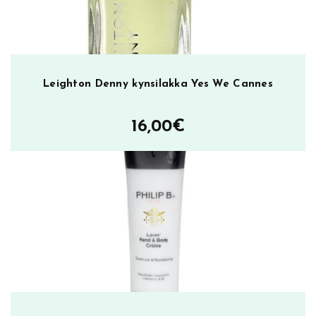
i
e
n
d
1
Leighton Denny kynsilakka Yes We Cannes
2
m
16,00
€
l
m
ä
ä
r
ä