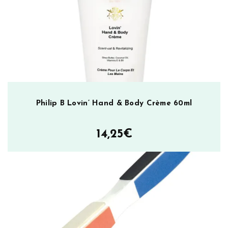
N
o
t
m
ä
ä
r
ä
Philip B Lovin’ Hand & Body Crème 60ml
14,25
€