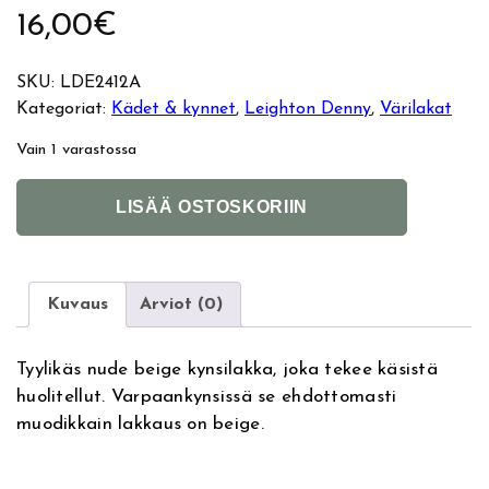
16,00
€
SKU:
LDE2412A
Kategoriat:
Kädet & kynnet
, 
Leighton Denny
, 
Värilakat
Vain 1 varastossa
L
A
LISÄÄ OSTOSKORIIN
e
l
i
t
g
e
h
r
Kuvaus
Arviot (0)
t
n
o
a
Tyylikäs nude beige kynsilakka, joka tekee käsistä
n
t
huolitellut. Varpaankynsissä se ehdottomasti
D
i
muodikkain lakkaus on beige.
e
v
n
e
n
: