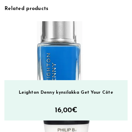
y
Related products
k
y
n
s
i
l
a
k
k
a
M
i
Leighton Denny kynsilakka Get Your Côte
r
a
16,00
€
g
e
O
r