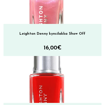
ä
Leighton Denny kynsilakka Show Off
16,00
€