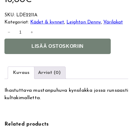
SKU:
LDE2211A
Kategoriat:
Kädet & kynnet
, 
Leighton Denny
, 
Värilakat
L
−
+
e
A
i
LISÄÄ OSTOSKORIIN
l
g
t
h
e
t
r
o
Kuvaus
Arviot (0)
n
n
a
D
Ihastuttava mustanpuhuva kynsilakka jossa runsaasti
t
e
kultakimalletta.
i
n
v
n
e
y
:
k
Related products
y