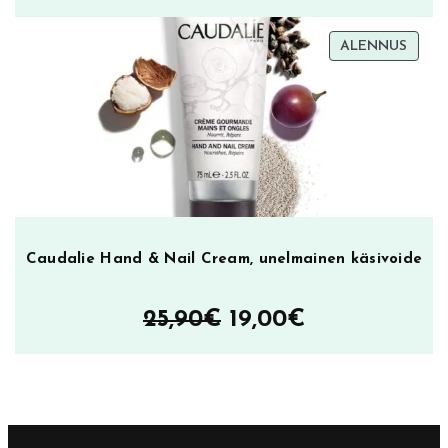
TUOT
ALENNUS
ALEN
Caudalie Hand & Nail Cream, unelmainen käsivoide
Alkuperäinen
Nykyinen
25,90
€
19,00
€
hinta
hinta
oli:
on:
25,90€.
19,00€.