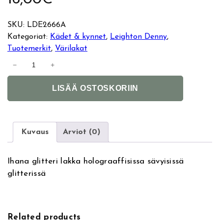
SKU:
LDE2666A
Kategoriat:
Kädet & kynnet
, 
Leighton Denny
, 
Tuotemerkit
, 
Värilakat
L
−
+
e
A
i
LISÄÄ OSTOSKORIIN
l
g
t
h
e
t
r
o
Kuvaus
Arviot (0)
n
n
a
D
Ihana glitteri lakka holograaffisissa sävyisissä
t
e
glitterissä
i
n
v
n
e
y
:
k
Related products