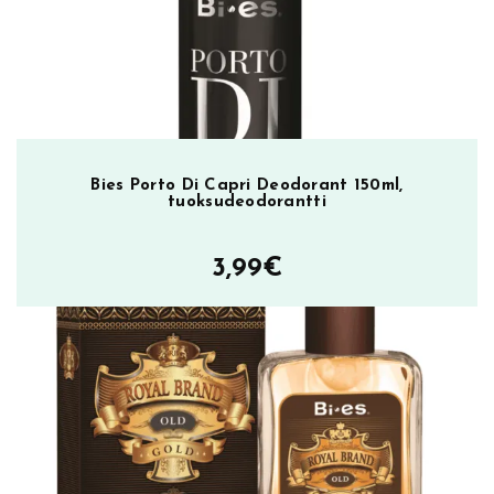
m
ä
ä
r
ä
Bies Porto Di Capri Deodorant 150ml,
tuoksudeodorantti
3,99
€