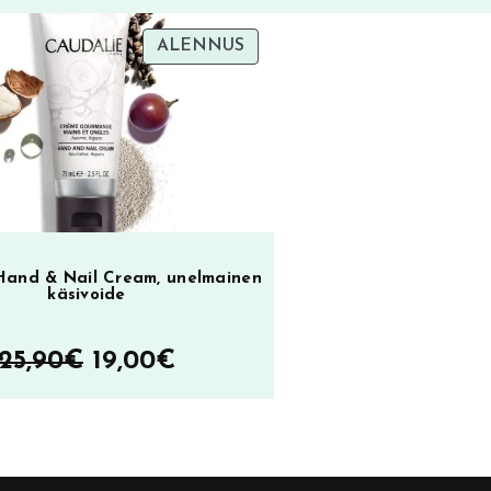
TUOTE
ALENNUS
ALENNUKSESSA
Hand & Nail Cream, unelmainen
käsivoide
Alkuperäinen
Nykyinen
25,90
€
19,00
€
hinta
hinta
oli:
on:
25,90€.
19,00€.