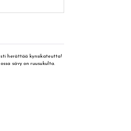
sti herättää kynsikateutta!
nossa sävy on ruusukulta.