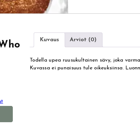
Kuvaus
Arviot (0)
 Who
Todella upea ruusukultainen sävy, joka varma
Kuvassa ei punaisuus tule oikeuksiinsa. Luon
at
A
l
t
e