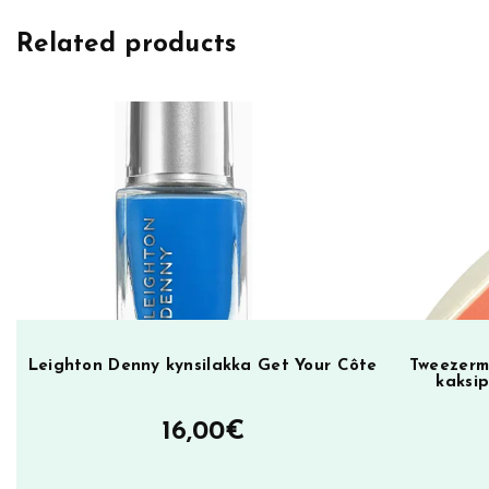
h
Related products
t
o
n
D
e
n
n
y
k
y
n
s
Leighton Denny kynsilakka Get Your Côte
Tweezerm
kaksip
i
l
16,00
€
a
k