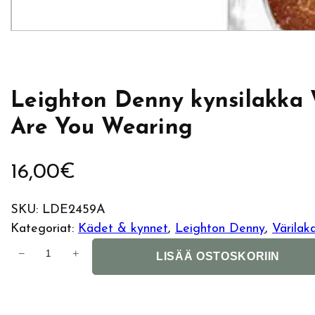
Leighton Denny kynsilakka
Are You Wearing
16,00
€
SKU:
LDE2459A
Kategoriat:
Kädet & kynnet
, 
Leighton Denny
, 
Värilak
L
−
+
LISÄÄ OSTOSKORIIN
e
i
g