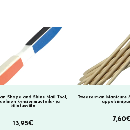
r
n
a
t
i
v
e
:
an Shape and Shine Nail Tool,
Tweezerman Manicure / 
uolinen kynsienmuotoilu- ja
appelsiinipu
kiilotusviila
7,60
13,95
€