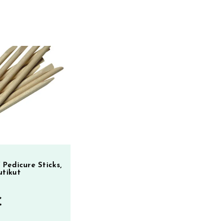
Pedicure Sticks,
utikut
€