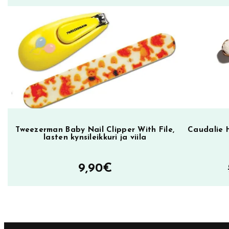
k
a
W
h
o
A
r
e
Y
Tweezerman Baby Nail Clipper With File,
Caudalie 
o
lasten kynsileikkuri ja viila
u
W
9,90
€
e
a
r
i