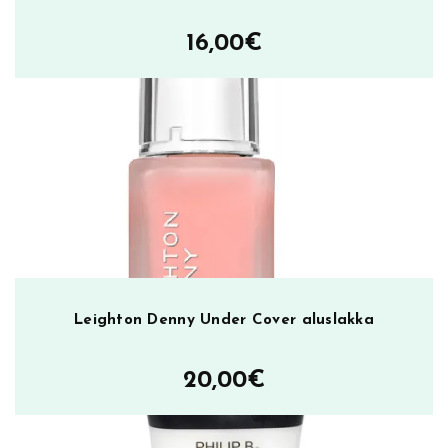
ä
16,00
€
ä
r
ä
Leighton Denny Under Cover aluslakka
20,00
€