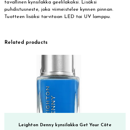
tavallinen kynsilakka geelilakaksi. Lisäksi
e
y
puhdistusneste, joka viimeistelee kynnen pinnan.
:
T
Tuotteen lisäksi tarvitaan LED tai UV lamppu.
o
p
T
h
Related products
a
t
S
t
a
r
t
e
r
D
u
o
Leighton Denny kynsilakka Get Your Côte
m