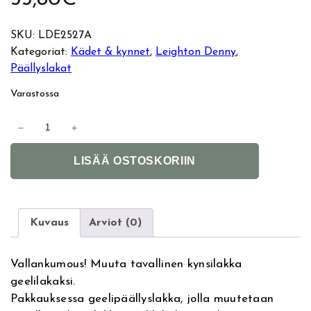
SKU:
LDE2527A
Kategoriat:
Kädet & kynnet
, 
Leighton Denny
, 
Päällyslakat
Varastossa
L
−
+
e
A
i
LISÄÄ OSTOSKORIIN
l
g
t
h
e
t
r
o
Kuvaus
Arviot (0)
n
n
a
D
Vallankumous! Muuta tavallinen kynsilakka
t
e
geelilakaksi.
i
n
Pakkauksessa geelipäällyslakka, jolla muutetaan
v
n