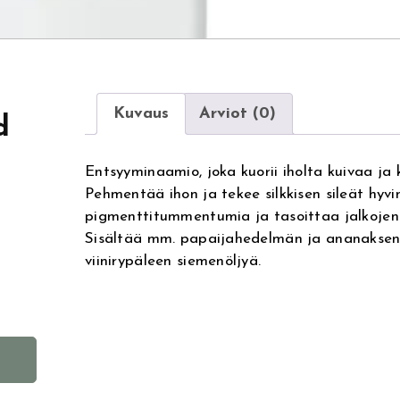
Kuvaus
Arviot (0)
d
Entsyyminaamio, joka kuorii iholta kuivaa ja 
Pehmentää ihon ja tekee silkkisen sileät hyvi
pigmenttitummentumia ja tasoittaa jalkojen 
Sisältää mm. papaijahedelmän ja ananaksen e
viinirypäleen siemenöljyä.
A
l
t