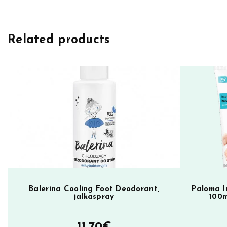
g
h
Related products
t
o
n
D
e
n
n
y
W
e
l
l
Balerina Cooling Foot Deodorant,
Paloma I
jalkaspray
100m
H
e