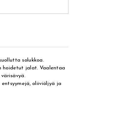
kuollutta solukkoa.
n hoidetut jalat. Vaalentaa
värisävyä.
ntsyymejä, oliiviöljyä ja