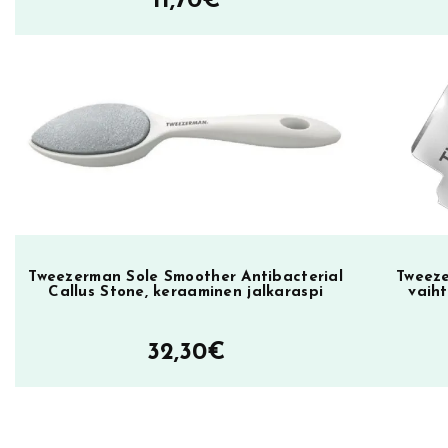
11,70
€
e
l
e
d
E
x
f
o
l
i
a
Tweezerman Sole Smoother Antibacterial
Tweeze
Callus Stone, keraaminen jalkaraspi
vaiht
t
i
32,30
€
n
g
F
o