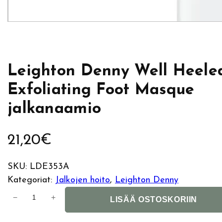
Leighton Denny Well Heele
Exfoliating Foot Masque
jalkanaamio
21,20
€
SKU:
LDE353A
Kategoriat:
Jalkojen hoito
, 
Leighton Denny
L
−
+
LISÄÄ OSTOSKORIIN
e
i