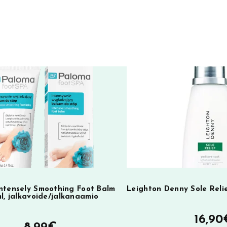
e
r
n
a
t
i
v
e
:
ntensely Smoothing Foot Balm
Leighton Denny Sole Relie
l, jalkavoide/jalkanaamio
16,90