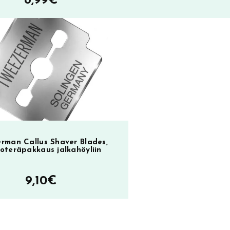
8,99
€
rman Callus Shaver Blades,
oteräpakkaus jalkahöyliin
9,10
€