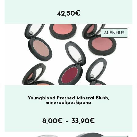
42,50
€
TUOT
ALENNUS
ALEN
Youngblood Pressed Mineral Blush,
mineraaliposkipuna
Hintaluokka
8,00
€
–
33,90
€
8,00€