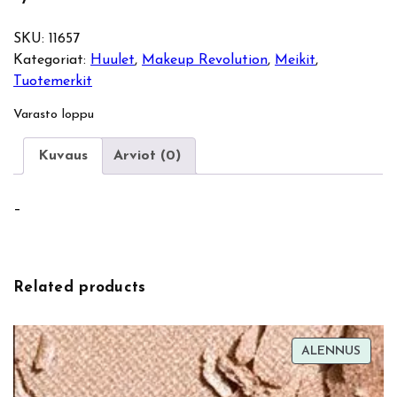
SKU:
11657
Kategoriat:
Huulet
, 
Makeup Revolution
, 
Meikit
, 
Tuotemerkit
Varasto loppu
Kuvaus
Arviot (0)
–
Related products
TUOT
ALENNUS
ALEN