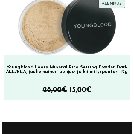
TUOT
ALENNUS
–
ALEN
33,90€
Youngblood Loose Mineral Rice Setting Powder Dark
ALE/REA, jauhemainen pohjus- ja kiinnityspuuteri 12g
Alkuperäinen
Nykyinen
28,00
€
15,00
€
hinta
hinta
oli:
on:
28,00€.
15,00€.