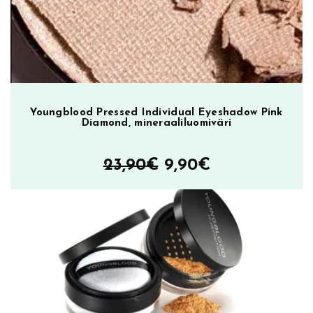
Youngblood Pressed Individual Eyeshadow Pink
Diamond, mineraaliluomiväri
Alkuperäinen
Nykyinen
23,90
€
9,90
€
hinta
hinta
oli:
on:
23,90€.
9,90€.