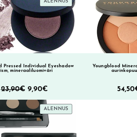
i
TUOTE
ALENNUS
SA
ALENNUKSESSA
v
e
:
 Pressed Individual Eyeshadow
Youngblood Minera
rism, mineraaliluomiväri
aurinkopuu
Alkuperäinen
Nykyinen
23,90
€
9,90
€
54,50
hinta
hinta
TUOTE
ALENNUS
oli:
on:
SA
ALENNUKSESSA
23,90€.
9,90€.