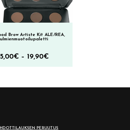
od Brow Artiste Kit ALE/REA,
ulmienmuotoilupaletti
Hintaluokka:
15,00
€
–
19,90
€
15,00€
–
19,90€
EHDOT
TILAUKSEN PERUUTUS