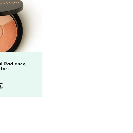
l Radiance,
teri
€