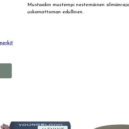
Mustaakin mustempi nestemäinen silmänrajau
uskomattoman edullinen.
merkit
A
l
t
e
r
n
a
t