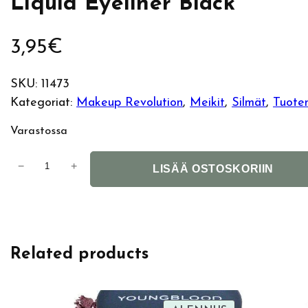
Liquid Eyeliner Black
3,95
€
SKU:
11473
Kategoriat:
Makeup Revolution
, 
Meikit
, 
Silmät
, 
Tuote
Varastossa
M
−
+
LISÄÄ OSTOSKORIIN
a
k
e
u
Related products
p
R
e