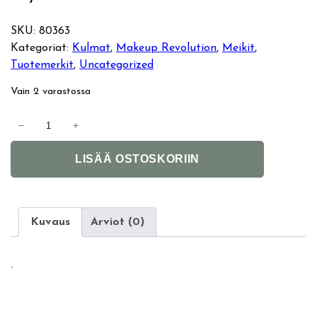
SKU:
80363
Kategoriat:
Kulmat
, 
Makeup Revolution
, 
Meikit
, 
Tuotemerkit
, 
Uncategorized
Vain 2 varastossa
M
−
+
a
A
k
LISÄÄ OSTOSKORIIN
l
e
t
u
e
p
r
R
Kuvaus
Arviot (0)
n
e
a
v
.
t
o
i
l
v
u