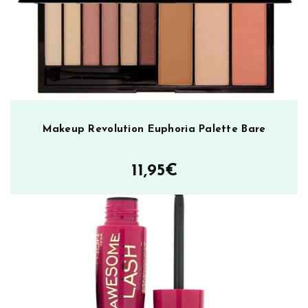
e
m
ä
ä
r
ä
Makeup Revolution Euphoria Palette Bare
11,95
€