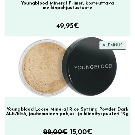
Youngblood Mineral Primer, kosteuttava
meikinpohjustustuote
49,95
€
TUOT
ALENNUS
ALEN
Youngblood Loose Mineral Rice Setting Powder Dark
ALE/REA, jauhemainen pohjus- ja kiinnityspuuteri 12g
Alkuperäinen
Nykyinen
28,00
€
15,00
€