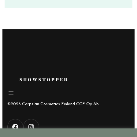
hinta
hinta
oli:
on:
28,00€.
15,00€.
©2026 Carpelan Cosmetics Finland CCF Oy Ab
F
I