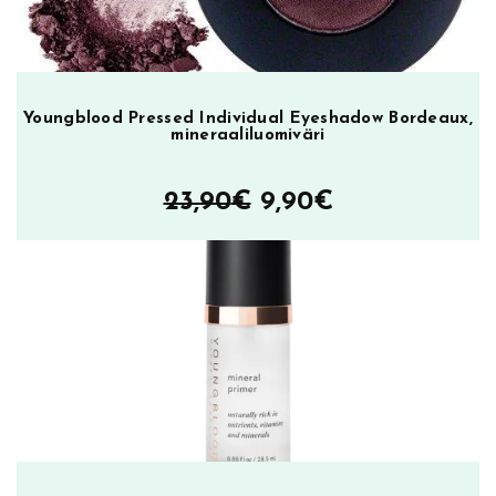
Youngblood Pressed Individual Eyeshadow Bordeaux,
mineraaliluomiväri
Alkuperäinen
Nykyinen
23,90
€
9,90
€
hinta
hinta
oli:
on:
23,90€.
9,90€.