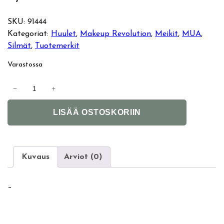
SKU:
91444
Kategoriat:
Huulet
, 
Makeup Revolution
, 
Meikit
, 
MUA
, 
Silmät
, 
Tuotemerkit
Varastossa
M
−
+
a
A
k
LISÄÄ OSTOSKORIIN
l
e
t
u
e
p
r
R
Kuvaus
Arviot (0)
n
e
a
v
–
t
o
i
l
v
u