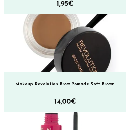
1,95
€
h
a
d
o
w
B
r
u
s
h
m
ä
Makeup Revolution Brow Pomade Soft Brown
ä
r
14,00
€
ä