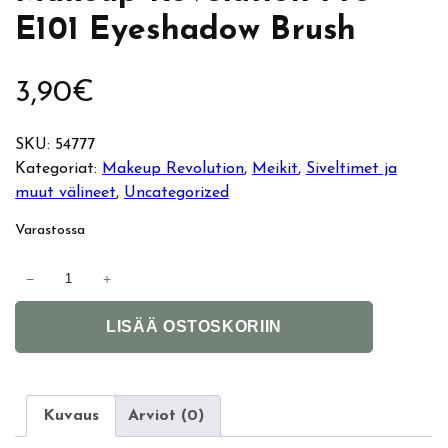
E101 Eyeshadow Brush
3,90
€
SKU:
54777
Kategoriat:
Makeup Revolution
, 
Meikit
, 
Siveltimet ja
muut välineet
, 
Uncategorized
Varastossa
M
−
+
a
A
k
LISÄÄ OSTOSKORIIN
l
e
t
u
e
p
r
R
Kuvaus
Arviot (0)
n
e