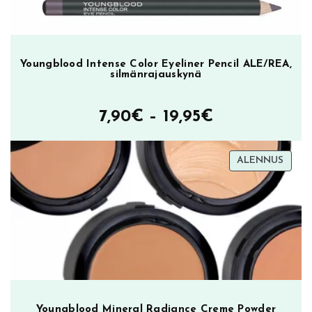
Youngblood Intense Color Eyeliner Pencil ALE/REA,
silmänrajauskynä
Hintaluokka
7,90
€
–
19,95
€
7,90€
TUOT
ALENNUS
–
ALEN
19,95€
Youngblood Mineral Radiance Creme Powder