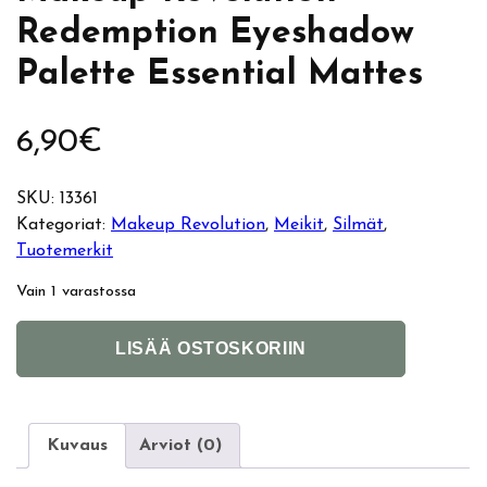
Redemption Eyeshadow
Palette Essential Mattes
6,90
€
SKU:
13361
Kategoriat:
Makeup Revolution
, 
Meikit
, 
Silmät
, 
Tuotemerkit
Vain 1 varastossa
M
A
LISÄÄ OSTOSKORIIN
a
l
k
t
e
e
u
r
Kuvaus
Arviot (0)
p
n