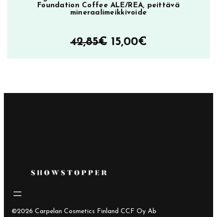
Foundation Coffee ALE/REA, peittävä
mineraalimeikkivoide
Alkuperäinen
Nykyinen
42,85
€
15,00
€
hinta
hinta
oli:
on:
42,85€.
15,00€.
©2026 Carpelan Cosmetics Finland CCF Oy Ab