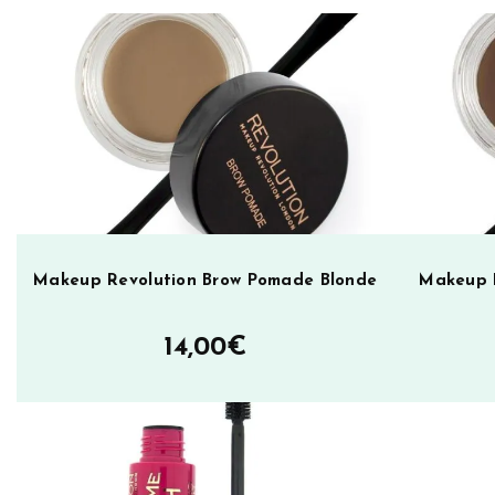
e
t
v
i
o
v
l
e
u
:
t
i
o
n
R
Makeup Revolution Brow Pomade Blonde
Makeup 
e
d
14,00
€
e
m
p
t
i