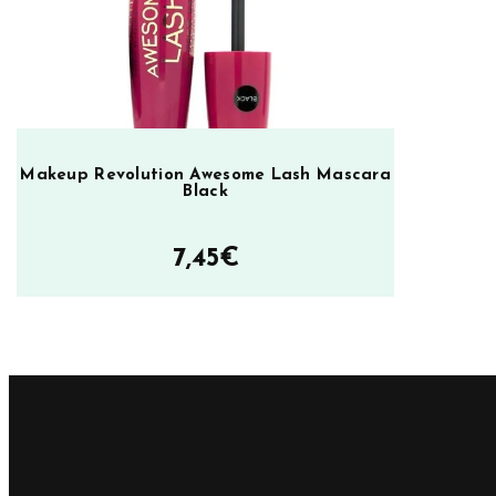
o
n
E
y
e
s
Makeup Revolution Awesome Lash Mascara
Black
h
a
7,45
€
d
o
w
P
a
l
e
t