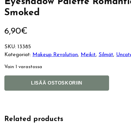
Eyeshadow Palette Romanti
Smoked
6,90
€
SKU:
13385
Kategoriat:
Makeup Revolution
, 
Meikit
, 
Silmät
, 
Uncat
Vain 1 varastossa
M
A
LISÄÄ OSTOSKORIIN
a
l
k
t
e
e
u
r
Related products
p
n
R
a