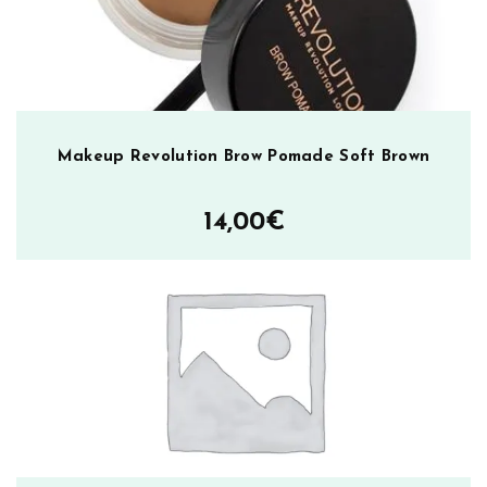
k
C
h
a
u
f
Makeup Revolution Brow Pomade Soft Brown
f
e
14,00
€
u
r
m
ä
ä
r
ä