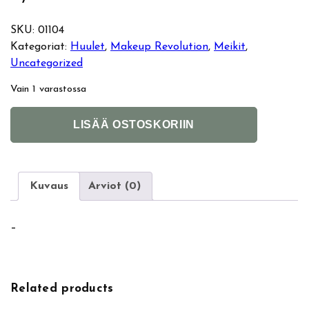
SKU:
01104
Kategoriat:
Huulet
, 
Makeup Revolution
, 
Meikit
, 
Uncategorized
Vain 1 varastossa
M
A
LISÄÄ OSTOSKORIIN
a
l
k
t
e
e
u
r
Kuvaus
Arviot (0)
p
n
R
a
–
e
t
v
i
o
v
l
e
Related products
u
: