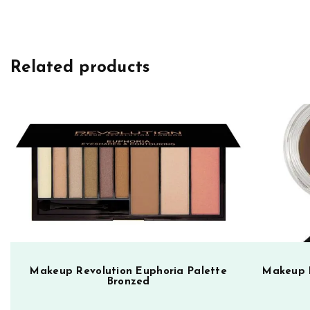
k
e
u
Related products
p
R
e
v
o
l
u
t
i
o
n
R
Makeup Revolution Euphoria Palette
Makeup 
Bronzed
o
s