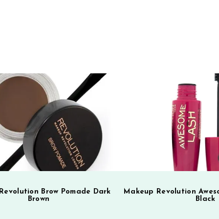
t
e
r
n
a
t
i
v
e
:
Revolution Brow Pomade Dark
Makeup Revolution Awes
Brown
Black