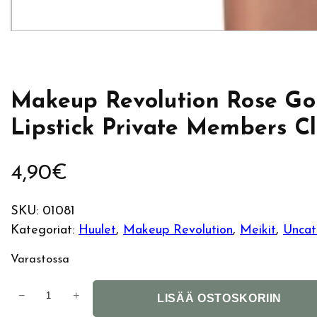
Makeup Revolution Rose Go
Lipstick Private Members C
4,90
€
SKU:
01081
Kategoriat:
Huulet
, 
Makeup Revolution
, 
Meikit
, 
Uncat
Varastossa
M
−
+
LISÄÄ OSTOSKORIIN
a