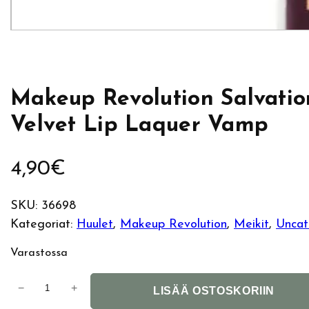
Makeup Revolution Salvatio
Velvet Lip Laquer Vamp
4,90
€
SKU:
36698
Kategoriat:
Huulet
, 
Makeup Revolution
, 
Meikit
, 
Uncat
Varastossa
M
−
+
LISÄÄ OSTOSKORIIN
a