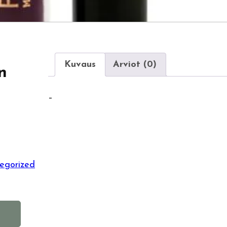
Kuvaus
Arviot (0)
n
–
egorized
A
l