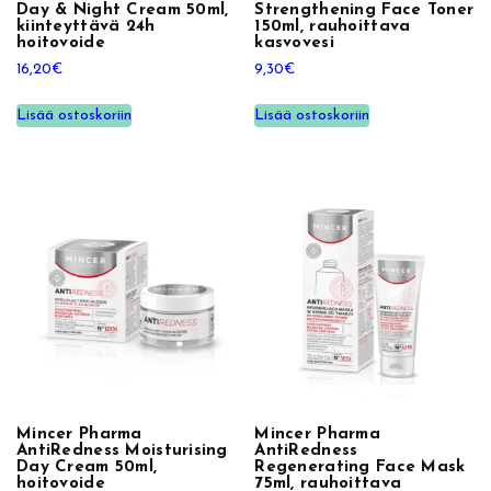
Day & Night Cream 50ml,
Strengthening Face Toner
r
kiinteyttävä 24h
150ml, rauhoittava
hoitovoide
kasvovesi
a
16,20
€
9,30
€
u
h
Lisää ostoskoriin
Lisää ostoskoriin
o
i
t
t
a
v
a
k
a
s
v
o
Mincer Pharma
Mincer Pharma
s
AntiRedness Moisturising
AntiRedness
Day Cream 50ml,
Regenerating Face Mask
e
hoitovoide
75ml, rauhoittava