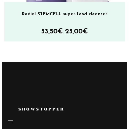
Rodial STEMCELL super-food cleanser
Alkuperäinen
Nykyinen
53,50
€
25,00
€
hinta
hinta
oli:
on:
53,50€.
25,00€.