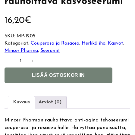
rauhoittava kasvoseerumi
16,20
€
SKU:
MP-1205
Kategoriat:
Couperosa ja Rosacea
, 
Herkkä iho
, 
Kasvot
, 
Mincer Pharma
, 
Seerumit
M
−
+
i
A
n
LISÄÄ OSTOSKORIIN
l
c
t
e
e
r
r
P
Kuvaus
Arviot (0)
n
h
a
a
Mincer Pharman rauhoittava anti-aging tehoseerumi
t
r
couperosa- ja rosaceaiholle. Häivyttää punaisuutta,
i
m