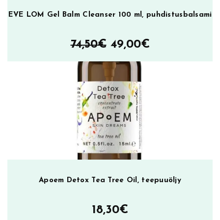
EVE LOM Gel Balm Cleanser 100 ml, puhdistusbalsami
Alkuperäinen
Nykyinen
74,50
€
49,00
€
hinta
hinta
oli:
on:
74,50€.
49,00€.
Apoem Detox Tea Tree Oil, teepuuöljy
18,30
€