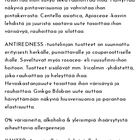
tasoittaa ihon sävyä sekä rauhoittaa ihoa. Häivyttää
v
a
näkyviä pintaverisuonia ja vahvistaa ihon
e
A
pintakerrosta. Centella asiatica, Apiaceae -kasvin
:
n
lehdistä ja juurista saatava uute tasoittaa ihon
t
värisävyä, rauhoittaa ja silottaa.
i
R
ANTIREDNESS -tuotelinjan tuotteet on suunnattu
e
erityisesti herkälle, punoittavalle ja couperoottiselle
d
iholle. Soveltuvat myös rosacea- eli ruusufinni-ihon
n
hoitoon. Tuotteet sisälävät mm. Iricalmin -yhdistettä,
e
joka rauhoittaa ja heleyttää ihoa.
s
Hevoskastanjauute tasoittaa ihon värisävyä ja
s
rauhoittaa. Ginkgo Biloban uute auttaa
R
häivyttämään näkyviä hiusverisuonia ja parantaa
e
elastisuutta.
g
e
0% väriaineita, alkoholia & yleisimpiä ihoärsytystä
n
aiheuttavia allergeeneja
e
r