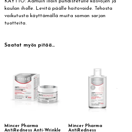
KÄYTTÖ: Aamuin illoin puhdistetulle kasvojen ja
a
kaulan iholle. Levitä päälle hoitovoide. Tehosta
t
vaikutusta käyttämällä muita saman sarjan
i
tuotteita.
n
g
F
Saatat myös pitää…
a
c
e
S
e
r
u
m
3
0
m
l
Mincer Pharma
Mincer Pharma
AntiRedness Anti-Wrinkle
AntiRedness
,