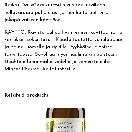
v
a
Raikas DailyCare -tuotelinja pitää sisällään
e
D
hellävaraisia puhdistus- ja ihonhoitotuotteita
:
a
jokapäiväiseen käyttöön.
i
l
KÄYTTÖ: Ravista pulloa hyvin ennen käyttöä, jotta
y
kerrokset sekoittuvat. Kaada tuotetta vanulappuun
C
ja paina luomelle ja ripsille. Pyyhkäise ja toista
a
tarvittaessa. Soveltuu myös huulimeikin poistoon.
r
Huuhtele lämpimällä vedellä ja viimeistele iho
e
Mincer Pharma -hoitotuotteilla.
T
w
o
-
Related products
P
h
a
s
e