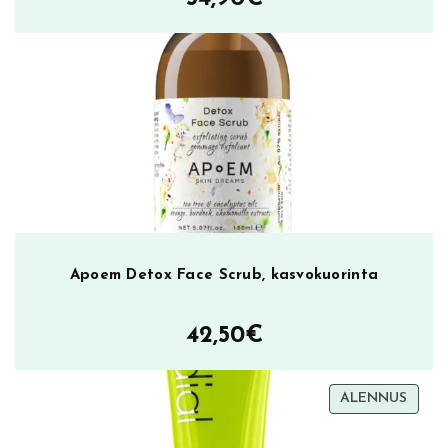
t
o
a
i
n
e
m
ä
ä
r
ä
Apoem Detox Face Scrub, kasvokuorinta
42,50
€
TUOT
ALENNUS
ALEN