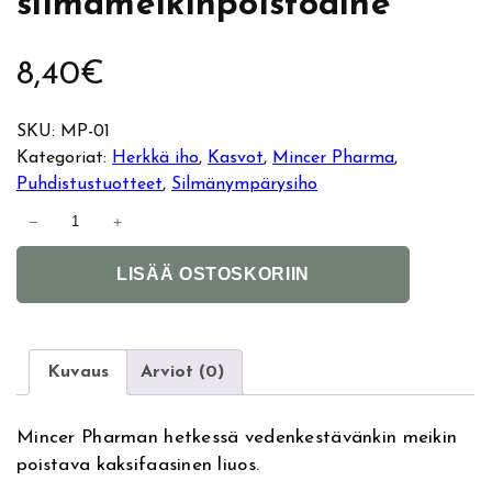
silmämeikinpoistoaine
8,40
€
SKU:
MP-01
Kategoriat:
Herkkä iho
, 
Kasvot
, 
Mincer Pharma
, 
Puhdistustuotteet
, 
Silmänympärysiho
M
−
+
i
A
n
LISÄÄ OSTOSKORIIN
l
c
t
e
e
r
r
P
Kuvaus
Arviot (0)
n
h
a
a
Mincer Pharman hetkessä vedenkestävänkin meikin
t
r
poistava kaksifaasinen liuos.
i
m