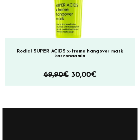
Rodial SUPER ACIDS x-treme hangover mask
kasvonaamio
Alkuperäinen
Nykyinen
69,90
€
30,00
€
hinta
hinta
oli:
on:
69,90€.
30,00€.