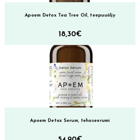
m
l
Apoem Detox Tea Tree Oil, teepuuöljy
,
s
18,30
€
i
l
m
ä
m
e
i
k
i
n
p
o
Apoem Detox Serum, tehoseerumi
i
s
54,90
€