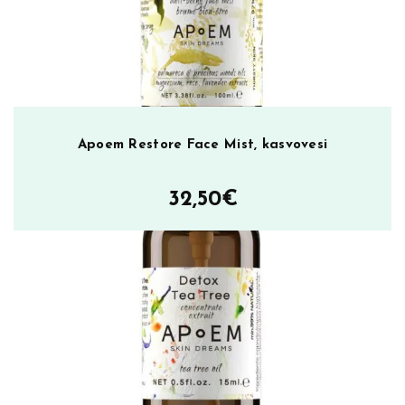
E
y
e
M
a
k
e
Apoem Restore Face Mist, kasvovesi
U
p
32,50
€
R
e
m
o
v
e
r
1
5
0