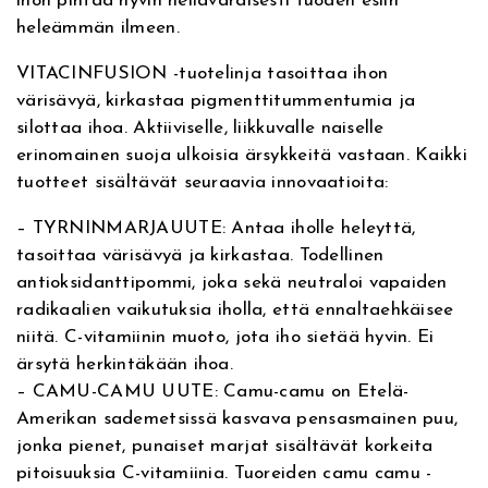
ihon pintaa hyvin hellävaraisesti tuoden esiin
heleämmän ilmeen.
VITACINFUSION -tuotelinja tasoittaa ihon
värisävyä, kirkastaa pigmenttitummentumia ja
silottaa ihoa. Aktiiviselle, liikkuvalle naiselle
erinomainen suoja ulkoisia ärsykkeitä vastaan. Kaikki
tuotteet sisältävät seuraavia innovaatioita:
– TYRNINMARJAUUTE: Antaa iholle heleyttä,
tasoittaa värisävyä ja kirkastaa. Todellinen
antioksidanttipommi, joka sekä neutraloi vapaiden
radikaalien vaikutuksia iholla, että ennaltaehkäisee
niitä. C-vitamiinin muoto, jota iho sietää hyvin. Ei
ärsytä herkintäkään ihoa.
– CAMU-CAMU UUTE: Camu-camu on Etelä-
Amerikan sademetsissä kasvava pensasmainen puu,
jonka pienet, punaiset marjat sisältävät korkeita
pitoisuuksia C-vitamiinia. Tuoreiden camu camu -