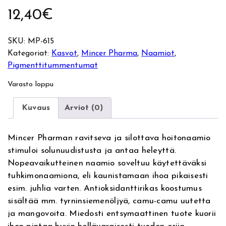
12,40
€
SKU:
MP-615
Kategoriat:
Kasvot
, 
Mincer Pharma
, 
Naamiot
, 
Pigmenttitummentumat
Varasto loppu
Kuvaus
Arviot (0)
Mincer Pharman ravitseva ja silottava hoitonaamio
stimuloi solunuudistusta ja antaa heleyttä.
Nopeavaikutteinen naamio soveltuu käytettäväksi
tuhkimonaamiona, eli kaunistamaan ihoa pikaisesti
esim. juhlia varten. Antioksidanttirikas koostumus
sisältää mm. tyrninsiemenöljyä, camu-camu uutetta
ja mangovoita. Miedosti entsymaattinen tuote kuorii