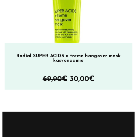
29,90€.
15,90€.
Rodial SUPER ACIDS x-treme hangover mask
kasvonaamio
Alkuperäinen
Nykyinen
69,90
€
30,00
€
hinta
hinta
oli:
on:
69,90€.
30,00€.