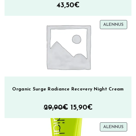
43,50
€
TUOT
ALENNUS
ALEN
Organic Surge Radiance Recovery Night Cream
Alkuperäinen
Nykyinen
29,90
€
15,90
€
hinta
hinta
TUOT
ALENNUS
oli:
on:
ALEN