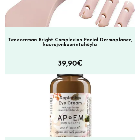
i
n
t
a
m
Tweezerman Bright Complexion Facial Dermaplaner,
ä
kasvojenkuorintahöylä
ä
r
39,90
€
ä