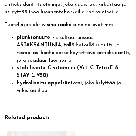
k
antioksidanttituotelinja, joka uudistaa, kirkastaa ja
t
heleyttää ihoa luonnontehokkailla raaka-aineilla
o
n
Tuotelinjan aktiivisina raaka-aineina ovat mm:
P
planktonuute
–
sisältää runsaasti
e
ASTA
KSANTIINIA
, tällä hetkellä suosittu ja
e
voimakas ihonhoidossa käytettävä antioksidantti,
l
i
jota saadaan luonnosta
n
stabilisoitu
C-
vitamiini
(Vit. C
TetraE
&
g
STAY C
®
50)
M
hydrolisoitu
appelsiinivesi
, joka helyttää ja
i
virkistää ihoa
c
r
o
Related products
d
e
r