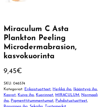
Miraculum C Asta
Plankton Peeling
Microdermabrasion,
kasvokuorinta
9,45
€
SKU:
046574
Kategoriat:
Erikoistuotteet
, 
Herkkä iho
, 
Ikääntyvä iho
, 
Kasvot
, 
Kuiva iho
, 
Kuorinnat
, 
MIRACULUM
, 
Normaali
iho
, 
Pigmenttitummentumat
, 
Puhdistustuotteet
, 
Rasvainen iho
, 
Sekaiho
, 
Tuotemerkit