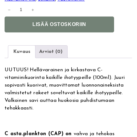
M
−
+
i
A
r
LISÄÄ OSTOSKORIIN
l
a
t
c
e
u
r
l
Kuvaus
Arviot (0)
n
u
a
m
UUTUUS! Hellävarainen ja kirkastava C-
t
C
vitamiinikuorinta kaikille ihotyypeille (100ml). Juuri
i
A
sopivasti kuorivat, muovittomat luonnonaineksista
v
s
valmistetut rakeet soveltuvat kaikille ihotyypeille.
e
t
Valkoinen savi auttaa huokosia puhdistumaan
:
a
tehokkaasti.
P
l
a
n
C asta.plankton (CAP) on
vahva ja tehokas