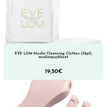
m
a
b
r
a
s
i
o
n
EVE LOM Muslin Cleansing Clothes (3kpl),
,
musliinipyyhkeet
k
a
19,50
€
s
v
o
k
u
o
r